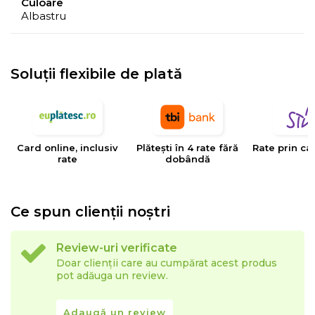
Culoare
Albastru
- Culorile prezentate pot avea unele variatii in
comparatie cu realitatea, datorita limitarilor procesului
de imprimare.
Soluții flexibile de plată
EYSA
este un brand spaniol de referinta in domeniul
tesaturilor decorative, tapiteriilor si huselor pentru
mobilier. Creativitatea, designul, inovatia si calitatea
Card online, inclusiv
Plătești în 4 rate fără
Rate prin ca
sunt valorile care determina stilul si traiectoria Eysa inca
rate
dobândă
de la infiintarea sa.
Ce spun clienții noștri
Review-uri verificate
Doar clienții care au cumpărat acest produs
pot adăuga un review.
Adaugă un review