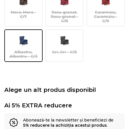
Maro, Maro -
Rosu granat,
Caramiziu,
C/7
Rosu granat -
Caramiziu -
C/8
C/9
Albastru,
Gri, Gri - C/6
Albastru - C/3
Alege un alt produs disponibil
Ai 5% EXTRA reducere
Abonează-te la newsletter și beneficiezi de
5% reducere la achiziția acestui produs
.