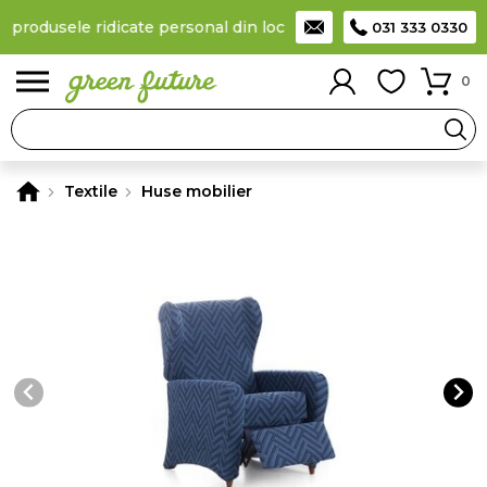
a produsele ridicate personal din locker
Taxă de livrare 11,99 Le
031 333 0330
0
Textile
Huse mobilier