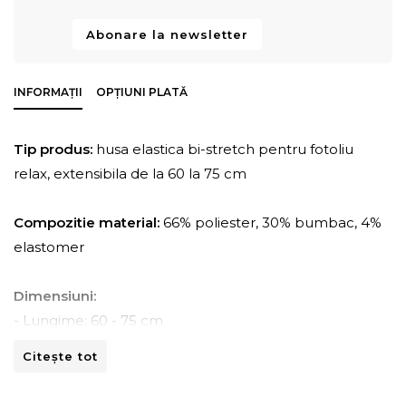
Abonare la newsletter
INFORMAȚII
OPȚIUNI PLATĂ
Tip produs:
husa elastica bi-stretch pentru fotoliu
relax, extensibila de la 60 la 75 cm
Compozitie material:
66% poliester, 30% bumbac, 4%
elastomer
Dimensiuni:
- Lungime: 60 - 75 cm
- Adancime: 60 - 90 cm
Citește tot
- Inaltime: 90 -100 cm