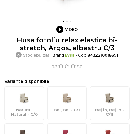
VIDEO
Husa fotoliu relax elastica bi-
stretch, Argos, albastru C/3
Stoc epuizat
• Brand
Eysa
• Cod
8432210018391
Variante disponibile
Natural,
Bej, Bej - C/1
Bej in, Bej in -
Natural - C/0
C/11