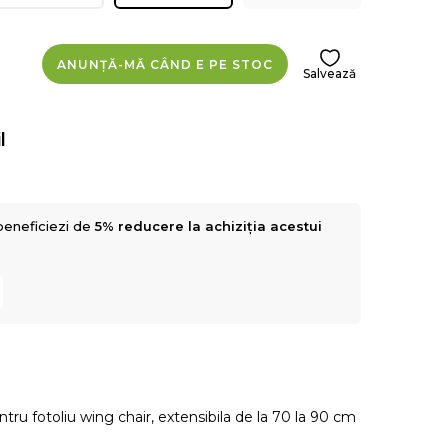
ANUNȚĂ-MĂ CÂND E PE STOC
Salvează
l
beneficiezi de
5% reducere la achiziția acestui
ntru fotoliu wing chair, extensibila de la 70 la 90 cm