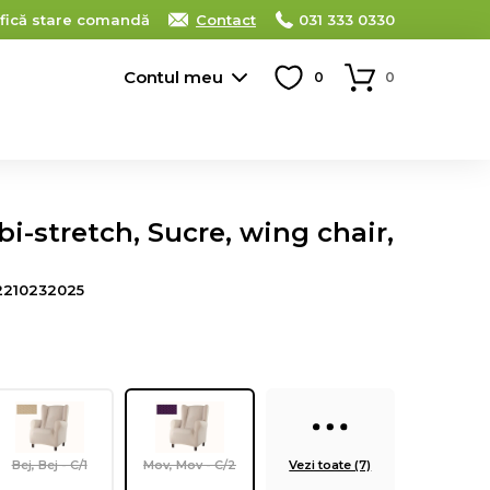
ifică stare comandă
Contact
031 333 0330
Contul meu
0
0
bi-stretch, Sucre, wing chair,
2210232025
Bej, Bej - C/1
Mov, Mov - C/2
Vezi toate (7)