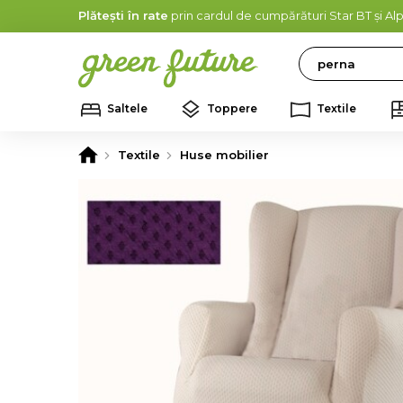
Plătești în rate
prin cardul de cumpărături Star BT și A
Search
Saltele
Toppere
Textile
Textile
Huse mobilier