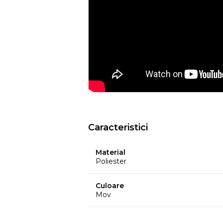
ar putea pierde din culoare din cauza c
temperatura, etc.
- Culorile prezentate pot avea unele vari
procesului de imprimare.
EYSA
este un brand spaniol de referinta 
huselor pentru mobilier. Creativitatea, d
determina stilul si traiectoria Eysa inca d
Caracteristici
Material
Poliester
Culoare
Mov