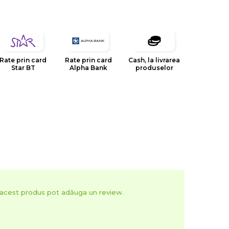
Rate prin card
Rate prin card
Cash, la livrarea
Star BT
Alpha Bank
produselor
t acest produs pot adăuga un review.