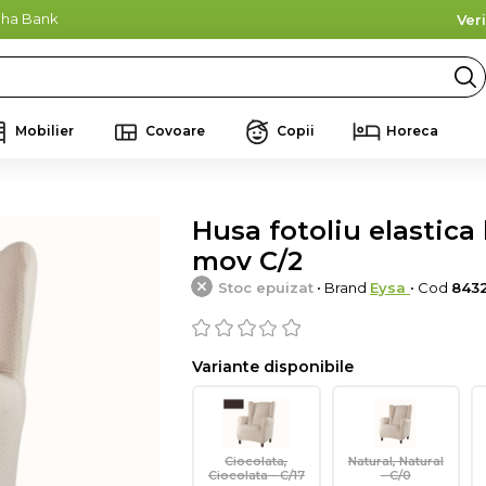
lpha Bank
Ver
Mobilier
Covoare
Copii
Horeca
Husa fotoliu elastica 
mov C/2
Stoc epuizat
• Brand
Eysa
• Cod
843
Variante disponibile
Ciocolata,
Natural, Natural
Ciocolata - C/17
- C/0