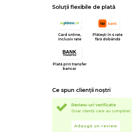
Soluții flexibile de plată
Card online,
Plătești în 4 rate
inclusiv rate
fără dobândă
Plată prin transfer
bancar
Ce spun clienții noștri
Review-uri verificate
Doar clienții care au cumpăra
Adaugă un review