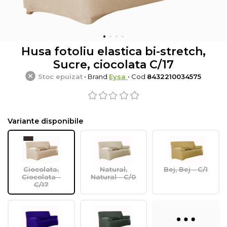
Husa fotoliu elastica bi-stretch,
Sucre, ciocolata C/17
Stoc epuizat
• Brand
Eysa
• Cod
8432210034575
Variante disponibile
Ciocolata,
Natural,
Bej, Bej - C/1
Ciocolata -
Natural - C/0
C/17