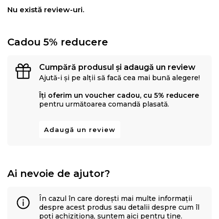
sunt valorile care determina stilul si traiectoria Eysa inca
Nu există review-uri.
de la infiintarea sa.
Cadou 5% reducere
Cumpără produsul și adaugă un review
Ajută-i și pe alții să facă cea mai bună alegere!
Îți oferim un voucher cadou, cu 5% reducere
pentru următoarea comandă plasată.
Adaugă un review
Ai nevoie de ajutor?
În cazul în care dorești mai multe informații
despre acest produs sau detalii despre cum îl
poți achiziționa, suntem aici pentru tine.