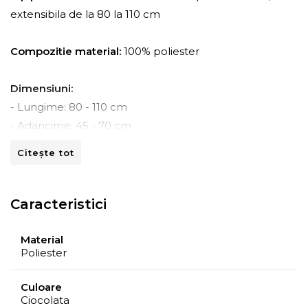
extensibila de la 80 la 110 cm
Compozitie material:
100% poliester
Dimensiuni:
- Lungime: 80 - 110 cm
- Adancime: 45 - 70 cm
- Inaltime: 80 -110 cm
Citește tot
Instructiuni de spalare:
- A se curata la masina de spalat la 30ºC.
Caracteristici
- A nu se curata chimic.
- A nu se calca.
Material
Poliester
- A nu se usca prin centrifugare.
Culoare
Recomandari de folosire:
Ciocolata