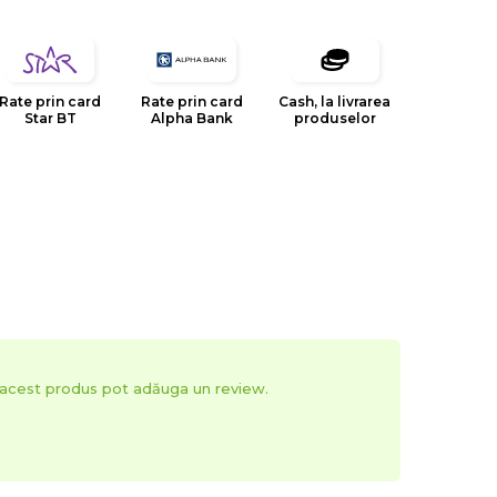
atii in comparatie cu realitatea, datorita limitarilor
Rate prin card
Rate prin card
Cash, la livrarea
Star BT
Alpha Bank
produselor
in domeniul tesaturilor decorative, tapiteriilor si
esignul, inovatia si calitatea sunt valorile care
e la infiintarea sa.
t acest produs pot adăuga un review.