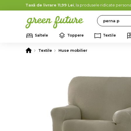
Taxă de livrare 11,99 Lei
, la produsele ridicate persona
Search
Saltele
Toppere
Textile
Textile
Huse mobilier