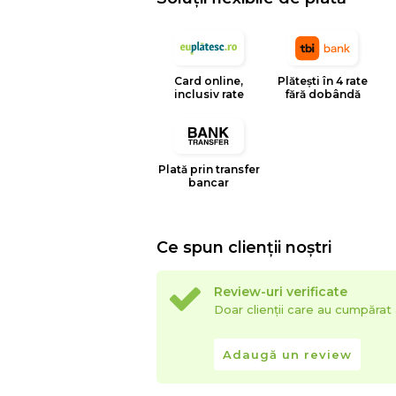
temperatura, etc.
- Culorile prezentate pot avea unele vari
procesului de imprimare.
Card online,
Plătești în 4 rate
inclusiv rate
fără dobândă
EYSA
este un brand spaniol de referinta 
huselor pentru mobilier. Creativitatea, d
determina stilul si traiectoria Eysa inca d
Plată prin transfer
bancar
Ce spun clienții noștri
Review-uri verificate
Doar clienții care au cumpăra
Adaugă un review