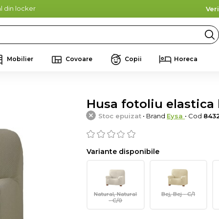
l din locker
Ver
Mobilier
Covoare
Copii
Horeca
Husa fotoliu elastica b
Stoc epuizat
• Brand
Eysa
• Cod
843
Variante disponibile
Natural, Natural
Bej, Bej - C/1
- C/0