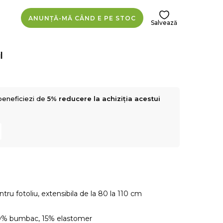
ANUNȚĂ-MĂ CÂND E PE STOC
Salvează
l
beneficiezi de
5% reducere la achiziția acestui
tru fotoliu, extensibila de la 80 la 110 cm
30% bumbac, 15% elastomer