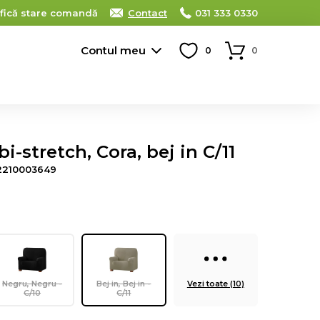
ifică stare comandă
Contact
031 333 0330
Contul meu
0
0
i-stretch, Cora, bej in C/11
2210003649
Negru, Negru -
Bej in, Bej in -
Vezi toate (10)
C/10
C/11