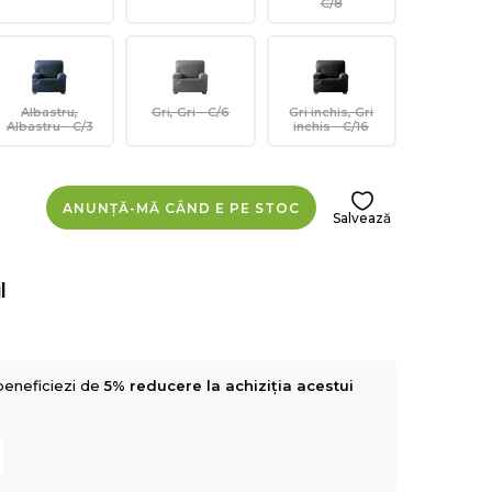
C/8
Albastru,
Gri, Gri - C/6
Gri inchis, Gri
Albastru - C/3
inchis - C/16
ANUNȚĂ-MĂ CÂND E PE STOC
Salvează
l
beneficiezi de
5% reducere la achiziția acestui