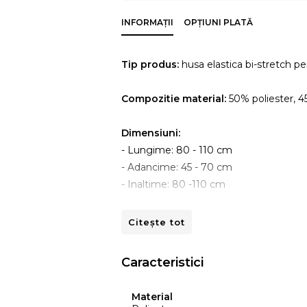
INFORMAȚII
OPȚIUNI PLATĂ
Tip produs:
husa elastica bi-stretch pen
Compozitie material:
50% poliester, 
Dimensiuni:
- Lungime: 80 - 110 cm
- Adancime: 45 - 70 cm
- Inaltime: 80 -110 cm
Instructiuni de spalare:
Citește tot
- A se curata la masina de spalat la 30ºC
- A nu se curata chimic.
Caracteristici
- A nu se calca.
- A nu se usca prin centrifugare.
Material