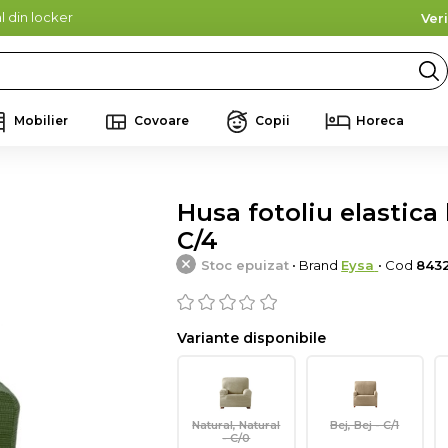
l din locker
Ver
Mobilier
Covoare
Copii
Horeca
Husa fotoliu elastica 
C/4
Stoc epuizat
• Brand
Eysa
• Cod
843
Variante disponibile
Natural, Natural
Bej, Bej - C/1
- C/0