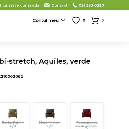
ifică stare comandă
Contact
031 333 0330
Contul meu
0
0
bi-stretch, Aquiles, verde
2210002062
Bej in, Bej in -
Maro, Maro -
Rosu granat,
C/11
C/7
Rosu granat -