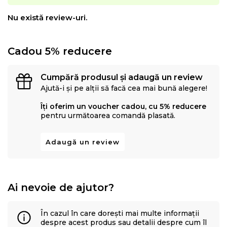
tesaturilor decorative, tapiteriilor si huselor pentru
mobilier. Creativitatea, designul, inovatia si calitatea
Nu există review-uri.
sunt valorile care determina stilul si traiectoria Eysa inca
de la infiintarea sa.
Cadou 5% reducere
Cumpără produsul și adaugă un review
Ajută-i și pe alții să facă cea mai bună alegere!
Îți oferim un voucher cadou, cu 5% reducere
pentru următoarea comandă plasată.
Adaugă un review
Ai nevoie de ajutor?
În cazul în care dorești mai multe informații
despre acest produs sau detalii despre cum îl