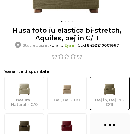
Husa fotoliu elastica bi-stretch,
Aquiles, bej in C/11
Stoc epuizat
• Brand
Eysa
• Cod
8432210001867
Variante disponibile
Natural,
Bej, Bej - C/1
Bej in, Bej in -
Natural - C/0
C/11