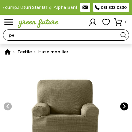
e cumpărături Star BT și Alpha Bank
Plătești în rate
prin cardu
031 333 0330
0
Textile
Huse mobilier