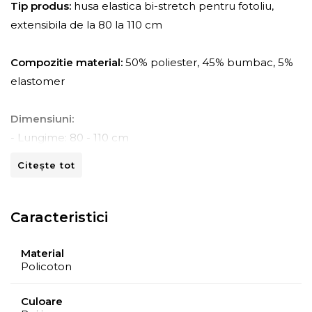
Tip produs:
husa elastica bi-stretch pentru fotoliu,
extensibila de la 80 la 110 cm
Compozitie material:
50% poliester, 45% bumbac, 5%
elastomer
Dimensiuni:
- Lungime: 80 - 110 cm
- Adancime: 45 - 70 cm
Citește tot
- Inaltime: 80 -110 cm
Instructiuni de spalare:
Caracteristici
- A se curata la masina de spalat la 30ºC.
- A nu se curata chimic.
Material
Policoton
- A nu se calca.
- A nu se usca prin centrifugare.
Culoare