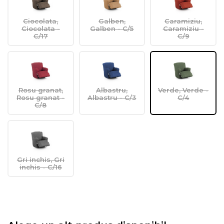
Ciocolata,
Galben,
Caramiziu,
Ciocolata -
Galben - C/5
Caramiziu -
C/17
C/9
Rosu granat,
Albastru,
Verde, Verde -
Rosu granat -
Albastru - C/3
C/4
C/8
Gri inchis, Gri
inchis - C/16