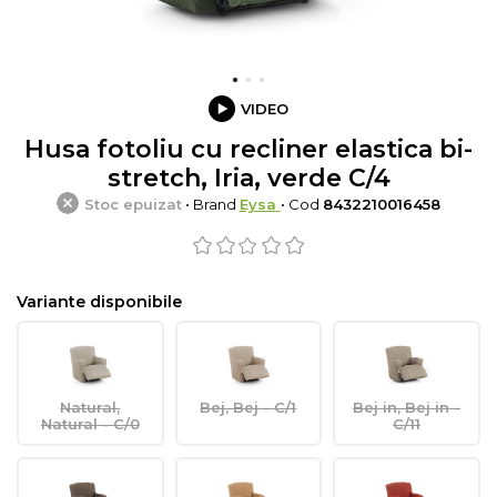
VIDEO
Husa fotoliu cu recliner elastica bi-
stretch, Iria, verde C/4
Stoc epuizat
• Brand
Eysa
• Cod
8432210016458
Variante disponibile
Natural,
Bej, Bej - C/1
Bej in, Bej in -
Natural - C/0
C/11