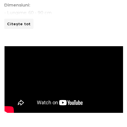
Dimensiuni:
- Lungime: 60 - 90 cm
- Adancime: 60 - 80 cm
Citește tot
- Inaltime: 90 -100 cm
Instructiuni de spalare:
- A se curata la masina de spalat la 30ºC.
- A nu se curata chimic.
- A nu se calca.
- A nu se usca prin centrifugare.
Recomandari de folosire:
- Nu expuneti articolul la caldura directa sau la razele
solare.
- Evitati contactul direct cu benzi de fixare automata
sau alte elemente ascutite.