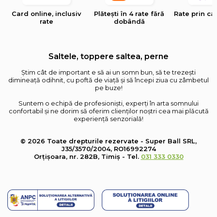
Card online, inclusiv
Plătești în 4 rate fără
Rate prin ca
rate
dobândă
Saltele, toppere saltea, perne
Știm cât de important e să ai un somn bun, să te trezești
dimineață odihnit, cu poftă de viață și să începi ziua cu zâmbetul
pe buze!
Suntem o echipă de profesioniști, experți în arta somnului
confortabil și ne dorim să oferim clienților noștri cea mai plăcută
experiență senzorială!
© 2026 Toate drepturile rezervate - Super Ball SRL,
J35/3570/2004, RO16992274
Orțișoara, nr. 282B, Timiș - Tel.
031 333 0330