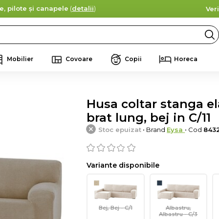
e, pilote și canapele
(
detalii
)
Ver
Mobilier
Covoare
Copii
Horeca
Husa coltar stanga el
brat lung, bej in C/11
Stoc epuizat
• Brand
Eysa
• Cod
8432
Variante disponibile
Bej, Bej - C/1
Albastru,
Albastru - C/3