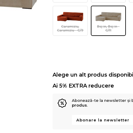
Caramiziu,
Bej in, Bej in -
Caramiziu - C/9
C/11
Alege un alt produs disponibi
Ai 5% EXTRA reducere
Abonează-te la newsletter și 
produs
.
Abonare la newsletter