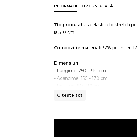
INFORMAȚII
OPȚIUNI PLATĂ
Tip produs:
husa elastica bi-stretch pe
la 310 cm
Compozitie material:
32% poliester, 1
Dimensiuni:
- Lungime: 250 - 310 cm
- Adancime: 150 - 170 cm
- Inaltime: 80 -110 cm
Citește tot
Instructiuni de spalare:
- A se curata la masina de spalat la 30ºC
- A nu se curata chimic.
- A nu se calca.
- A nu se usca prin centrifugare.