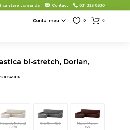
ifică stare comandă
Contact
031 333 0330
Contul meu
0
0
astica bi-stretch, Dorian,
210549116
Natural, Natural
Gri, Gri - C/6
Maro, Maro -
- C/0
C/7