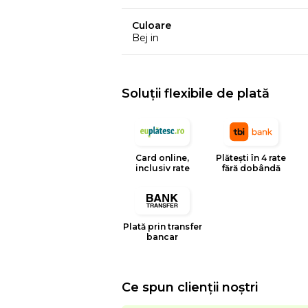
Culoare
Bej in
Soluții flexibile de plată
Card online,
Plătești în 4 rate
inclusiv rate
fără dobândă
Plată prin transfer
bancar
Ce spun clienții noștri