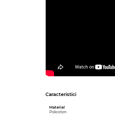
Recomandari de folosire:
- Nu expuneti articolul la caldura directa
- Evitati contactul direct cu benzi de 
- Spalati culorile intunecate separat si in
- Nu utilizati huse de culori inchise de
ar putea pierde din culoare din cauza c
temperatura, etc.
- Culorile prezentate pot avea unele vari
procesului de imprimare.
EYSA
este un brand spaniol de referinta 
huselor pentru mobilier. Creativitatea, d
determina stilul si traiectoria Eysa inca d
Caracteristici
Material
Policoton