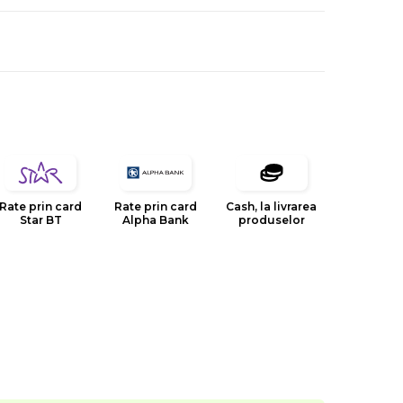
Rate prin card
Rate prin card
Cash, la livrarea
Star BT
Alpha Bank
produselor