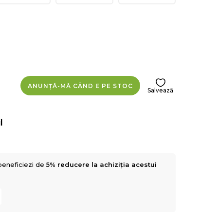
ANUNȚĂ-MĂ CÂND E PE STOC
Salvează
l
beneficiezi de
5% reducere la achiziția acestui