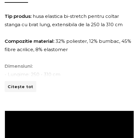
Tip produs:
husa elastica bi-stretch pentru coltar
stanga cu brat lung, extensibila de la 250 la 310 cm
Compozitie material:
32% poliester, 12% bumbac, 45%
fibre acrilice, 8% elastomer
Dimensiuni:
- Lungime: 250 - 310 cm
- Adancime: 150 - 170 cm
Citește tot
- Inaltime: 80 -110 cm
Instructiuni de spalare:
- A se curata la masina de spalat la 30ºC.
- A nu se curata chimic.
- A nu se calca.