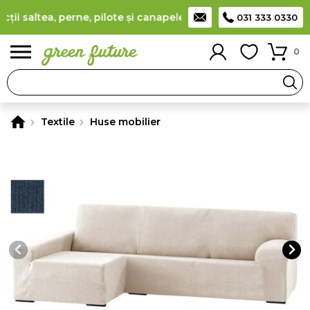
i saltea, perne, pilote și canapele
(
detalii
)
Producător român d
031 333 0330
0
Textile
Huse mobilier