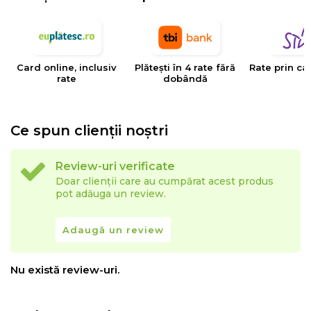
EYSA
este un brand spaniol de referinta in domeniul
tesaturilor decorative, tapiteriilor si huselor pentru
mobilier. Creativitatea, designul, inovatia si calitatea
Card online, inclusiv
Plătești în 4 rate fără
Rate prin ca
sunt valorile care determina stilul si traiectoria Eysa inca
rate
dobândă
de la infiintarea sa.
Ce spun clienții noștri
Review-uri verificate
Doar clienții care au cumpărat acest produs
pot adăuga un review.
Adaugă un review
Nu există review-uri.