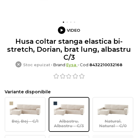
VIDEO
Husa coltar stanga elastica bi-
stretch, Dorian, brat lung, albastru
C/3
Stoc epuizat
• Brand
Eysa
• Cod
8432210032168
Variante disponibile
Bej, Bej - C/1
Albastru,
Natural,
Albastru - C/3
Natural - C/0