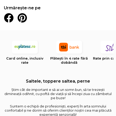
Urmărește-ne pe
Card online, inclusiv
Plătești în 4 rate fără
Rate prin ca
rate
dobândă
Saltele, toppere saltea, perne
Știm cât de important e să ai un somn bun, să te trezești
dimineață odihnit, cu poftă de viață și să începi ziua cu zâmbetul
pe buze!
Suntem o echipă de profesioniști, experți în arta somnului
confortabil și ne dorim să oferim clienților noștri cea mai plăcută
experiență senzorială!