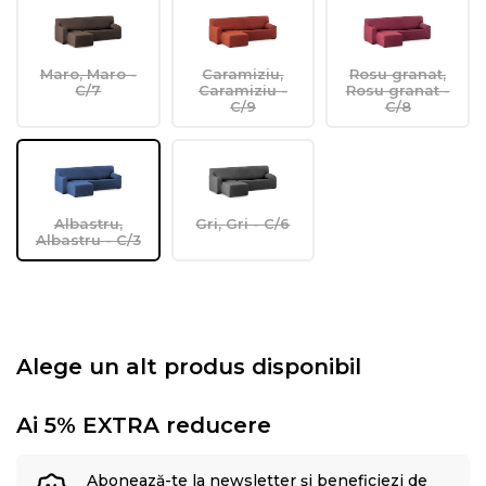
Maro, Maro -
Caramiziu,
Rosu granat,
C/7
Caramiziu -
Rosu granat -
C/9
C/8
Albastru,
Gri, Gri - C/6
Albastru - C/3
Alege un alt produs disponibil
Ai 5% EXTRA reducere
Abonează-te la newsletter și beneficiezi de