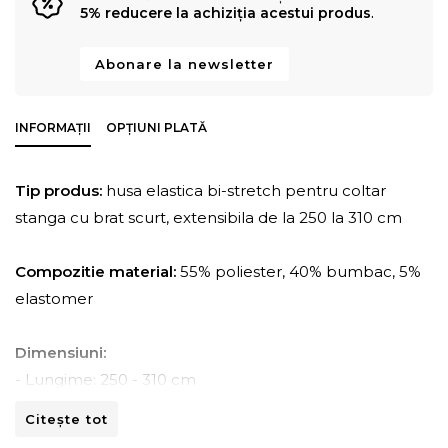
5% reducere la achiziția acestui produs
.
Abonare la newsletter
INFORMAȚII
OPȚIUNI PLATĂ
Tip produs:
husa elastica bi-stretch pentru coltar
stanga cu brat scurt, extensibila de la 250 la 310 cm
Compozitie material:
55% poliester, 40% bumbac, 5%
elastomer
Dimensiuni:
- Lungime: 250 - 310 cm
- Adancime: 70 - 110 cm
Citește tot
- Inaltime: 80 -110 cm