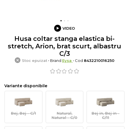
VIDEO
Husa coltar stanga elastica bi-
stretch, Arion, brat scurt, albastru
C/3
Stoc epuizat
• Brand
Eysa
• Cod
8432210016250
Variante disponibile
Bej, Bej - C/1
Natural,
Bej in, Bej in -
Natural - C/0
C/11