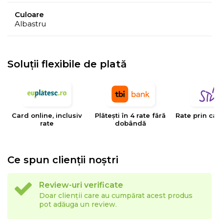
meteorologice, cum ar fi umiditatea, temperatura, etc.
Culoare
Albastru
- Culorile prezentate pot avea unele variatii in
comparatie cu realitatea, datorita limitarilor procesului
de imprimare.
Soluții flexibile de plată
EYSA
este un brand spaniol de referinta in domeniul
tesaturilor decorative, tapiteriilor si huselor pentru
mobilier. Creativitatea, designul, inovatia si calitatea
Card online, inclusiv
Plătești în 4 rate fără
Rate prin ca
sunt valorile care determina stilul si traiectoria Eysa inca
rate
dobândă
de la infiintarea sa.
Ce spun clienții noștri
Review-uri verificate
Doar clienții care au cumpărat acest produs
pot adăuga un review.