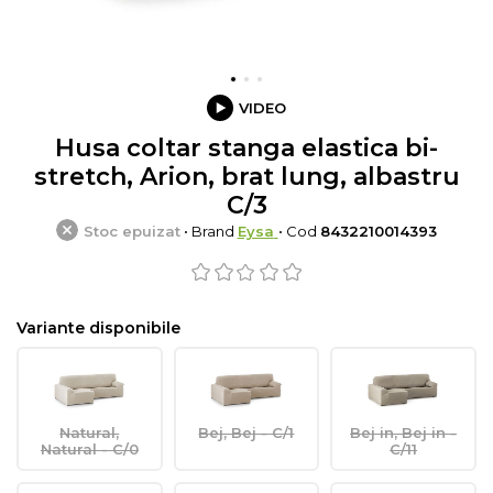
VIDEO
Husa coltar stanga elastica bi-
stretch, Arion, brat lung, albastru
C/3
Stoc epuizat
• Brand
Eysa
• Cod
8432210014393
Variante disponibile
Natural,
Bej, Bej - C/1
Bej in, Bej in -
Natural - C/0
C/11