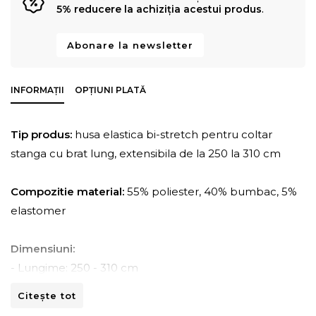
5% reducere la achiziția acestui produs
.
Abonare la newsletter
INFORMAȚII
OPȚIUNI PLATĂ
Tip produs:
husa elastica bi-stretch pentru coltar
stanga cu brat lung, extensibila de la 250 la 310 cm
Compozitie material:
55% poliester, 40% bumbac, 5%
elastomer
Dimensiuni:
- Lungime: 250 - 310 cm
- Adancime: 150 - 170 cm
Citește tot
- Inaltime: 80 -110 cm