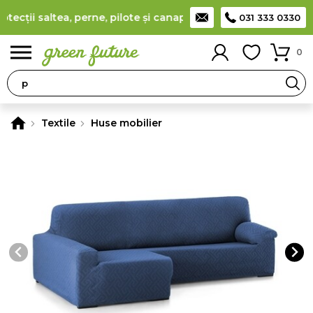
cții saltea, perne, pilote și canapele
(
detalii
)
Producător rom
031 333 0330
0
Textile
Huse mobilier