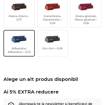
Maro, Maro -
Caramiziu,
Rosu granat,
C/7
Caramiziu -
Rosu granat -
C/9
C/8
Albastru,
Gri, Gri - C/6
Albastru - C/3
Alege un alt produs disponibil
Ai 5% EXTRA reducere
Abonează-te la newsletter și beneficiezi de