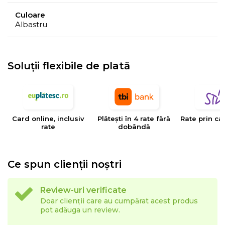
meteorologice, cum ar fi umiditatea, temperatura, etc.
Culoare
Albastru
- Culorile prezentate pot avea unele variatii in
comparatie cu realitatea, datorita limitarilor procesului
de imprimare.
Soluții flexibile de plată
EYSA
este un brand spaniol de referinta in domeniul
tesaturilor decorative, tapiteriilor si huselor pentru
mobilier. Creativitatea, designul, inovatia si calitatea
Card online, inclusiv
Plătești în 4 rate fără
Rate prin ca
sunt valorile care determina stilul si traiectoria Eysa inca
rate
dobândă
de la infiintarea sa.
Ce spun clienții noștri
Review-uri verificate
Doar clienții care au cumpărat acest produs
pot adăuga un review.