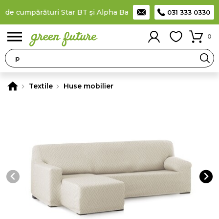
 de cumpărături Star BT și Alpha Bank
Plătești în rate
prin car
031 333 0330
0
Textile
Huse mobilier