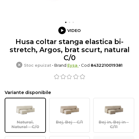
VIDEO
Husa coltar stanga elastica bi-
stretch, Argos, brat scurt, natural
C/0
Stoc epuizat
• Brand
Eysa
• Cod
8432210019381
Variante disponibile
Natural,
Bej, Bej - C/1
Bej in, Bej in -
Natural - C/0
C/11