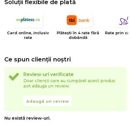
Soluții flexibile de plată
EYSA
este un brand spaniol de referinta in domeniul
tesaturilor decorative, tapiteriilor si huselor pentru
mobilier. Creativitatea, designul, inovatia si calitatea
Card online, inclusiv
Plătești în 4 rate fără
Rate prin ca
sunt valorile care determina stilul si traiectoria Eysa inca
rate
dobândă
de la infiintarea sa.
Ce spun clienții noștri
Review-uri verificate
Doar clienții care au cumpărat acest produs
pot adăuga un review.
Adaugă un review
Nu există review-uri.