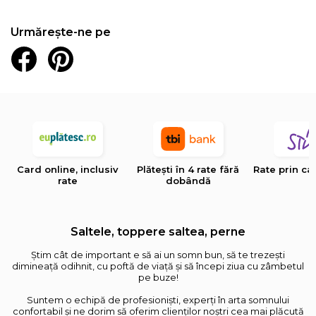
Urmărește-ne pe
Card online, inclusiv
Plătești în 4 rate fără
Rate prin ca
rate
dobândă
Saltele, toppere saltea, perne
Știm cât de important e să ai un somn bun, să te trezești
dimineață odihnit, cu poftă de viață și să începi ziua cu zâmbetul
pe buze!
Suntem o echipă de profesioniști, experți în arta somnului
confortabil și ne dorim să oferim clienților noștri cea mai plăcută