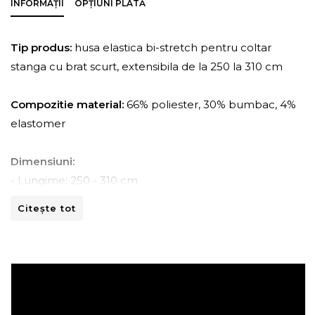
INFORMAȚII
OPȚIUNI PLATĂ
Tip produs:
husa elastica bi-stretch pentru coltar
stanga cu brat scurt, extensibila de la 250 la 310 cm
Compozitie material:
66% poliester, 30% bumbac, 4%
elastomer
Dimensiuni:
- Lungime: 250 - 310 cm
- Adancime: 70 - 110 cm
Citește tot
- Inaltime: 80 -110 cm
Instructiuni de spalare:
- A se curata la masina de spalat la 30ºC.
- A nu se curata chimic.
- A nu se calca.