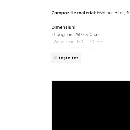
Compozitie material:
66% poliester, 
Dimensiuni:
- Lungime: 250 - 310 cm
- Adancime: 150 - 170 cm
- Inaltime: 80 -110 cm
Citește tot
Instructiuni de spalare:
- A se curata la masina de spalat la 30ºC
- A nu se curata chimic.
- A nu se calca.
- A nu se usca prin centrifugare.
Recomandari de folosire:
- Nu expuneti articolul la caldura directa
- Evitati contactul direct cu benzi de 
- Spalati culorile intunecate separat si in