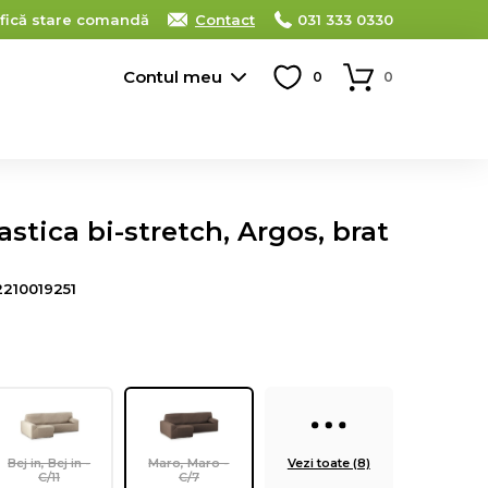
ifică stare comandă
Contact
031 333 0330
Contul meu
0
0
astica bi-stretch, Argos, brat
210019251
Bej in, Bej in -
Maro, Maro -
Vezi toate (8)
C/11
C/7