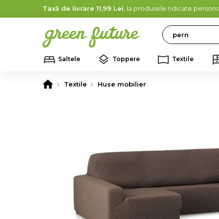
Taxă de livrare 11,99 Lei
, la produsele ridicate persona
Search
Saltele
Toppere
Textile
Textile
Huse mobilier