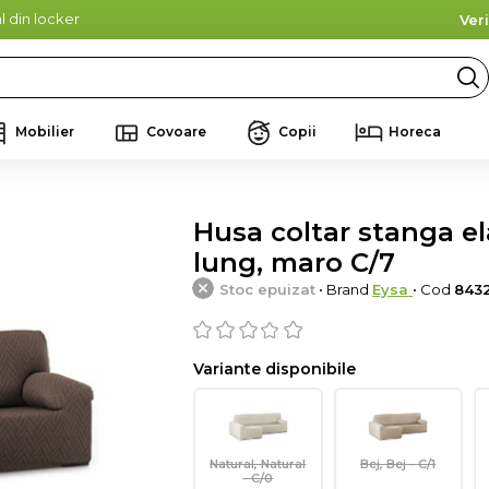
l din locker
Ver
Mobilier
Covoare
Copii
Horeca
Husa coltar stanga el
lung, maro C/7
Stoc epuizat
• Brand
Eysa
• Cod
8432
Variante disponibile
Natural, Natural
Bej, Bej - C/1
- C/0