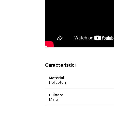
- Nu utilizati huse de culori inchise de
ar putea pierde din culoare din cauza c
temperatura, etc.
- Culorile prezentate pot avea unele vari
procesului de imprimare.
EYSA
este un brand spaniol de referinta 
huselor pentru mobilier. Creativitatea, d
determina stilul si traiectoria Eysa inca d
Caracteristici
Material
Policoton
Culoare
Maro