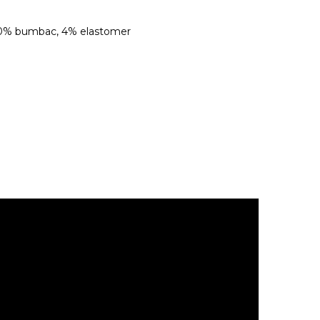
30% bumbac, 4% elastomer
.
 sau la razele solare.
fixare automata sau alte elemente ascutite.
ainte de a fi utilizate.