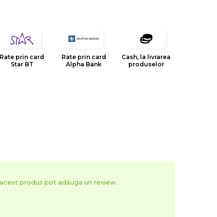
Rate prin card
Rate prin card
Cash, la livrarea
Star BT
Alpha Bank
produselor
t acest produs pot adăuga un review.