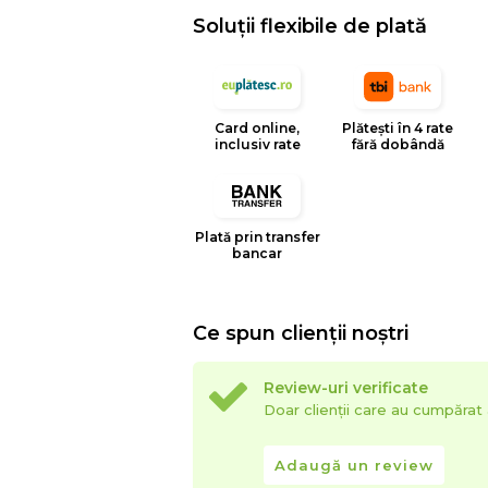
Soluții flexibile de plată
Card online,
Plătești în 4 rate
inclusiv rate
fără dobândă
Plată prin transfer
bancar
Ce spun clienții noștri
Review-uri verificate
Doar clienții care au cumpăra
Adaugă un review