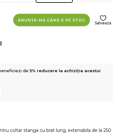
ANUNȚĂ-MĂ CÂND E PE STOC
Salvează
l
beneficiezi de
5% reducere la achiziția acestui
ntru coltar stanga cu brat lung, extensibila de la 250