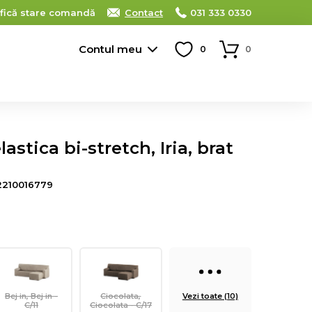
ifică stare comandă
Contact
031 333 0330
Contul meu
0
0
astica bi-stretch, Iria, brat
2210016779
Bej in, Bej in -
Ciocolata,
Vezi toate (10)
C/11
Ciocolata - C/17