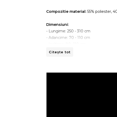
Compozitie material:
55% poliester, 
Dimensiuni:
- Lungime: 250 - 310 cm
- Adancime: 70 - 110 cm
- Inaltime: 80 -110 cm
Citește tot
Instructiuni de spalare:
- A se curata la masina de spalat la 30ºC
- A nu se curata chimic.
- A nu se calca.
- A nu se usca prin centrifugare.
Recomandari de folosire:
- Nu expuneti articolul la caldura directa
- Evitati contactul direct cu benzi de 
- Spalati culorile intunecate separat si in