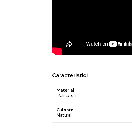
- Nu utilizati huse de culori inchise de
ar putea pierde din culoare din cauza c
temperatura, etc.
- Culorile prezentate pot avea unele vari
procesului de imprimare.
EYSA
este un brand spaniol de referinta 
huselor pentru mobilier. Creativitatea, d
determina stilul si traiectoria Eysa inca d
Caracteristici
Material
Policoton
Culoare
Natural