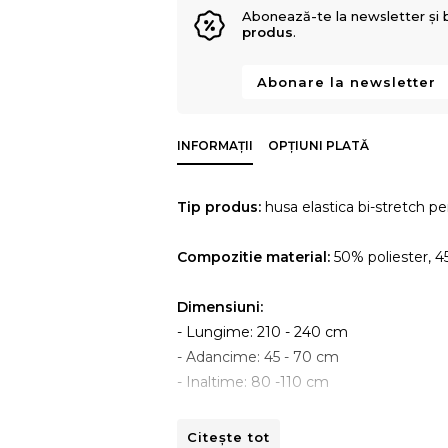
Abonează-te la newsletter și 
produs
.
Abonare la newsletter
INFORMAȚII
OPȚIUNI PLATĂ
Tip produs:
husa elastica bi-stretch pe
Compozitie material:
50% poliester, 
Dimensiuni:
- Lungime: 210 - 240 cm
- Adancime: 45 - 70 cm
- Inaltime: 80 -110 cm
Instructiuni de spalare:
Citește tot