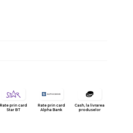
Rate prin card
Rate prin card
Cash, la livrarea
Star BT
Alpha Bank
produselor