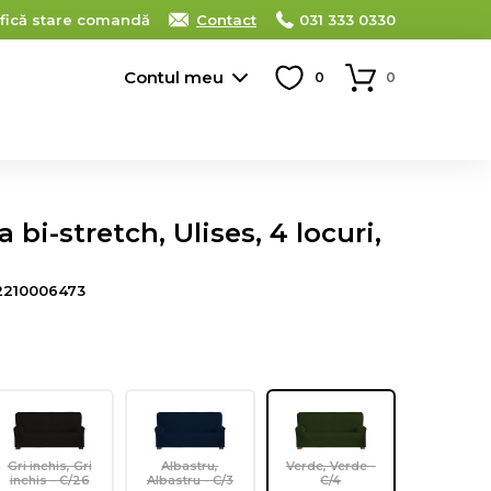
ifică stare comandă
Contact
031 333 0330
Contul meu
0
0
bi-stretch, Ulises, 4 locuri,
2210006473
Gri inchis, Gri
Albastru,
Verde, Verde -
inchis - C/26
Albastru - C/3
C/4