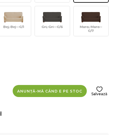
Bej, Bej - C/1
Gri, Gri - C/6
Maro, Maro -
C/7
ANUNȚĂ-MĂ CÂND E PE STOC
Salvează
l