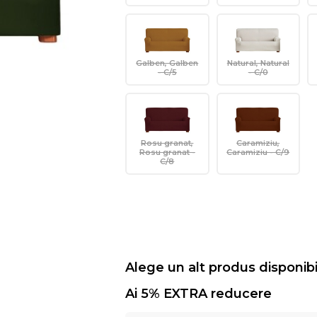
Galben, Galben
Natural, Natural
- C/5
- C/0
Rosu granat,
Caramiziu,
Rosu granat -
Caramiziu - C/9
C/8
Alege un alt produs disponibi
Ai 5% EXTRA reducere