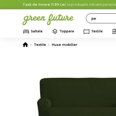
Taxă de livrare 11,99 Lei
, la produsele ridicate persona
Search
Saltele
Toppere
Textile
Textile
Huse mobilier