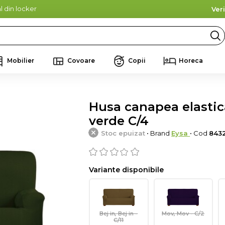
l din locker
Ver
Mobilier
Covoare
Copii
Horeca
Husa canapea elastica 
verde C/4
Stoc epuizat
• Brand
Eysa
• Cod
843
Variante disponibile
Bej in, Bej in -
Mov, Mov - C/2
C/11