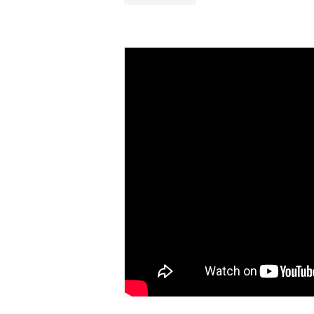
- A se curata la masina de spalat la 30ºC
- A nu se curata chimic.
- A nu se calca.
- A nu se usca prin centrifugare.
Recomandari de folosire:
- Nu expuneti articolul la caldura directa
- Evitati contactul direct cu benzi de 
- Spalati culorile intunecate separat si in
- Nu utilizati huse de culori inchise de
ar putea pierde din culoare din cauza c
temperatura, etc.
- Culorile prezentate pot avea unele vari
procesului de imprimare.
EYSA
este un brand spaniol de referinta 
huselor pentru mobilier. Creativitatea, d
determina stilul si traiectoria Eysa inca d