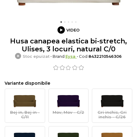
VIDEO
Husa canapea elastica bi-stretch,
Ulises, 3 locuri, natural C/0
Stoc epuizat
• Brand
Eysa
• Cod
8432210546306
Variante disponibile
Bej in, Bej in -
Mov, Mov - C/2
Gri inchis, Gri
C/11
inchis - C/26