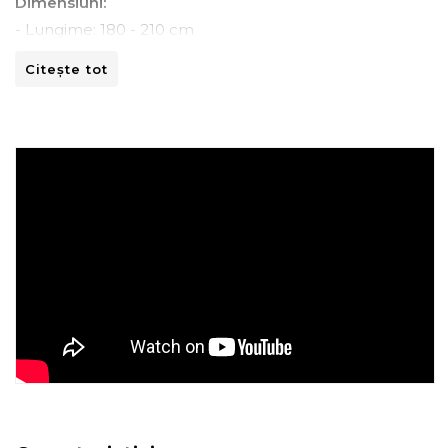
Dimensiuni:
- Lungime: 180 - 210 cm
- Adancime: 45 - 70 cm
Citește tot
- Inaltime: 80 -110 cm
Instructiuni de spalare:
- A se curata la masina de spalat la 30ºC.
- A nu se curata chimic.
- A nu se calca.
- A nu se usca prin centrifugare.
Recomandari de folosire:
- Nu expuneti articolul la caldura directa sau la razele
solare.
- Evitati contactul direct cu benzi de fixare automata
sau alte elemente ascutite.
- Spalati culorile intunecate separat si inainte de a fi