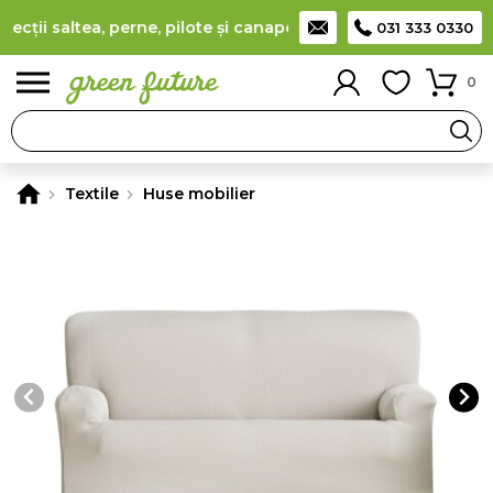
ii saltea, perne, pilote și canapele
(
detalii
)
Producător român
031 333 0330
0
Textile
Huse mobilier