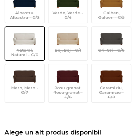
Albastru,
Verde, Verde -
Galben,
Albastru - C/3
C/4
Galben - C/5
Natural,
Bej, Bej - C/1
Gri, Gri - C/6
Natural - C/0
Maro, Maro -
Rosu granat,
Caramiziu,
C/7
Rosu granat -
Caramiziu -
C/8
C/9
Alege un alt produs disponibil