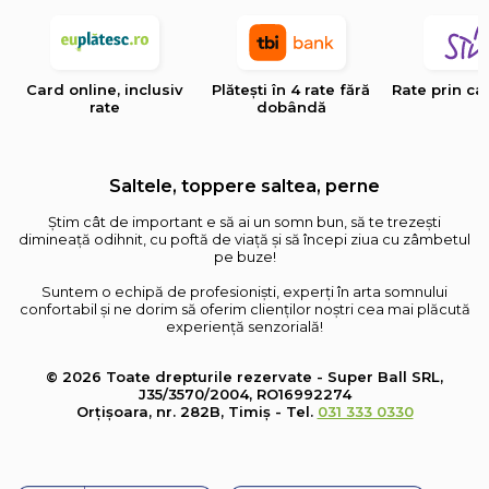
Card online, inclusiv
Plătești în 4 rate fără
Rate prin ca
rate
dobândă
Saltele, toppere saltea, perne
Știm cât de important e să ai un somn bun, să te trezești
dimineață odihnit, cu poftă de viață și să începi ziua cu zâmbetul
pe buze!
Suntem o echipă de profesioniști, experți în arta somnului
confortabil și ne dorim să oferim clienților noștri cea mai plăcută
experiență senzorială!
© 2026 Toate drepturile rezervate - Super Ball SRL,
J35/3570/2004, RO16992274
Orțișoara, nr. 282B, Timiș - Tel.
031 333 0330