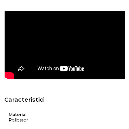
Instructiuni de spalare:
- A se curata la masina de spalat la 30ºC.
- A nu se curata chimic.
- A nu se calca.
- A nu se usca prin centrifugare.
Recomandari de folosire:
- Nu expuneti articolul la caldura directa sau la razele
solare.
- Evitati contactul direct cu benzi de fixare automata
sau alte elemente ascutite.
- Spalati culorile intunecate separat si inainte de a fi
utilizate.
Caracteristici
- Nu utilizati huse de culori inchise deasupra
canapelelor tapitate in culori deschise. Husele ar
Material
putea pierde din culoare din cauza conditiilor
Poliester
meteorologice, cum ar fi umiditatea, temperatura, etc.