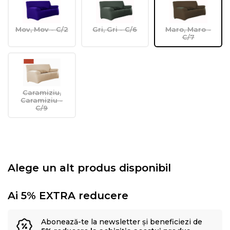
Mov, Mov - C/2
Gri, Gri - C/6
Maro, Maro -
C/7
Caramiziu,
Caramiziu -
C/9
Alege un alt produs disponibil
Ai 5% EXTRA reducere
Abonează-te la newsletter și beneficiezi de