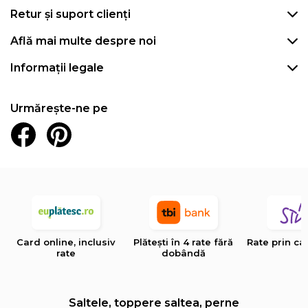
Retur și suport clienți
Află mai multe despre noi
Informații legale
Urmărește-ne pe
Card online, inclusiv
Plătești în 4 rate fără
Rate prin ca
rate
dobândă
Saltele, toppere saltea, perne