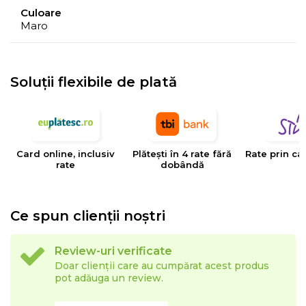
- Culorile prezentate pot avea unele variatii in
Culoare
Maro
comparatie cu realitatea, datorita limitarilor procesului
de imprimare.
Soluții flexibile de plată
EYSA
este un brand spaniol de referinta in domeniul
tesaturilor decorative, tapiteriilor si huselor pentru
mobilier. Creativitatea, designul, inovatia si calitatea
sunt valorile care determina stilul si traiectoria Eysa inca
Card online, inclusiv
Plătești în 4 rate fără
Rate prin ca
de la infiintarea sa.
rate
dobândă
Ce spun clienții noștri
Review-uri verificate
Doar clienții care au cumpărat acest produs
pot adăuga un review.