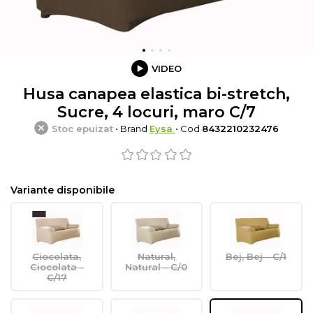
VIDEO
Husa canapea elastica bi-stretch,
Sucre, 4 locuri, maro C/7
Stoc epuizat
• Brand
Eysa
• Cod
8432210232476
Variante disponibile
Ciocolata,
Natural,
Bej, Bej - C/1
Ciocolata -
Natural - C/0
C/17