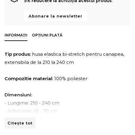
5% reducere la achiziția acestui produs
.
Abonare la newsletter
INFORMAȚII
OPȚIUNI PLATĂ
Tip produs:
husa elastica bi-stretch pentru canapea,
extensibila de la 210 la 240 cm
Compozitie material:
100% poliester
Dimensiuni:
- Lungime: 210 - 240 cm
- Adancime: 45 - 70 cm
- Inaltime: 80 -110 cm
Citește tot