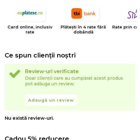
EYSA
este un brand spaniol de referinta in domeniul
tesaturilor decorative, tapiteriilor si huselor pentru
mobilier. Creativitatea, designul, inovatia si calitatea
Card online, inclusiv
Plătești în 4 rate fără
Rate prin ca
sunt valorile care determina stilul si traiectoria Eysa inca
rate
dobândă
de la infiintarea sa.
Ce spun clienții noștri
Review-uri verificate
Doar clienții care au cumpărat acest produs
pot adăuga un review.
Adaugă un review
Nu există review-uri.
Cadou 5% reducere