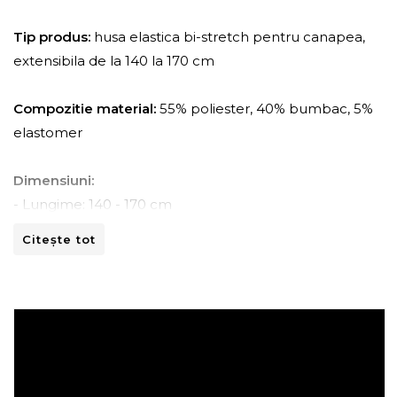
Tip produs:
husa elastica bi-stretch pentru canapea,
extensibila de la 140 la 170 cm
Compozitie material:
55% poliester, 40% bumbac, 5%
elastomer
Dimensiuni:
- Lungime: 140 - 170 cm
- Adancime: 45 - 70 cm
Citește tot
- Inaltime: 80 -110 cm
Instructiuni de spalare:
- A se curata la masina de spalat la 30ºC.
- A nu se curata chimic.
- A nu se calca.
- A nu se usca prin centrifugare.