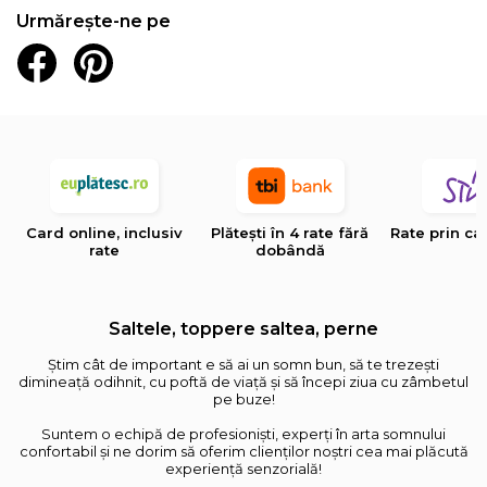
Urmărește-ne pe
Card online, inclusiv
Plătești în 4 rate fără
Rate prin ca
rate
dobândă
Saltele, toppere saltea, perne
Știm cât de important e să ai un somn bun, să te trezești
dimineață odihnit, cu poftă de viață și să începi ziua cu zâmbetul
pe buze!
Suntem o echipă de profesioniști, experți în arta somnului
confortabil și ne dorim să oferim clienților noștri cea mai plăcută
experiență senzorială!