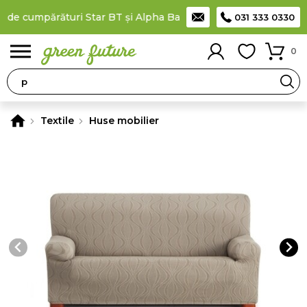
 de cumpărături Star BT și Alpha Bank
Plătești în rate
prin car
031 333 0330
0
Textile
Huse mobilier