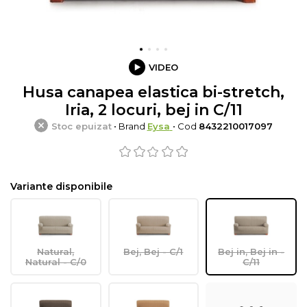
VIDEO
Husa canapea elastica bi-stretch,
Iria, 2 locuri, bej in C/11
Stoc epuizat
• Brand
Eysa
• Cod
8432210017097
Variante disponibile
Natural,
Bej, Bej - C/1
Bej in, Bej in -
Natural - C/0
C/11