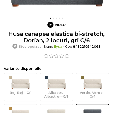
VIDEO
Husa canapea elastica bi-stretch,
Dorian, 2 locuri, gri C/6
Stoc epuizat
• Brand
Eysa
• Cod
8432210542063
Variante disponibile
Bej, Bej - C/1
Albastru,
Verde, Verde -
Albastru - C/3
C/4