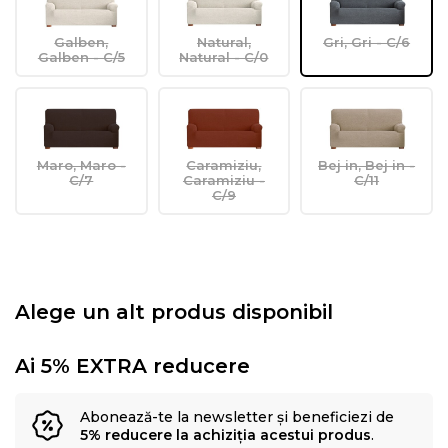
Galben,
Natural,
Gri, Gri - C/6
Galben - C/5
Natural - C/0
Maro, Maro -
Caramiziu,
Bej in, Bej in -
C/7
Caramiziu -
C/11
C/9
Alege un alt produs disponibil
Ai 5% EXTRA reducere
Abonează-te la newsletter și beneficiezi de
5% reducere la achiziția acestui produs
.