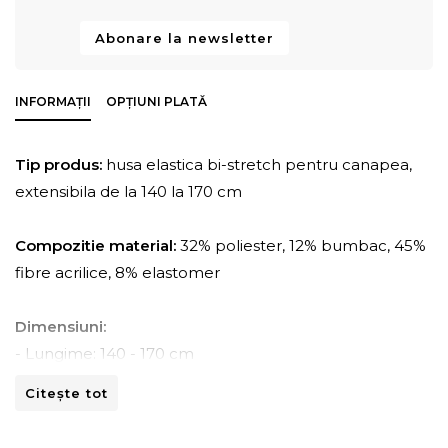
Abonare la newsletter
INFORMAȚII
OPȚIUNI PLATĂ
Tip produs:
husa elastica bi-stretch pentru canapea,
extensibila de la 140 la 170 cm
Compozitie material:
32% poliester, 12% bumbac, 45%
fibre acrilice, 8% elastomer
Dimensiuni:
- Lungime: 140 - 170 cm
- Adancime: 45 - 70 cm
Citește tot
- Inaltime: 80 -110 cm