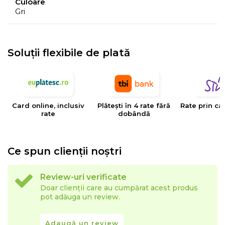
Culoare
Gri
- Culorile prezentate pot avea unele variatii in
comparatie cu realitatea, datorita limitarilor procesului
de imprimare.
Soluții flexibile de plată
EYSA
este un brand spaniol de referinta in domeniul
tesaturilor decorative, tapiteriilor si huselor pentru
mobilier. Creativitatea, designul, inovatia si calitatea
Card online, inclusiv
Plătești în 4 rate fără
Rate prin ca
sunt valorile care determina stilul si traiectoria Eysa inca
rate
dobândă
de la infiintarea sa.
Ce spun clienții noștri
Review-uri verificate
Doar clienții care au cumpărat acest produs
pot adăuga un review.
Adaugă un review