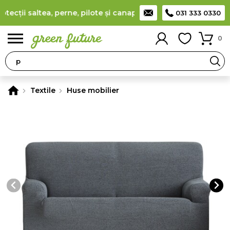
cții saltea, perne, pilote și canapele
(
detalii
)
Producător româ
031 333 0330
0
Textile
Huse mobilier