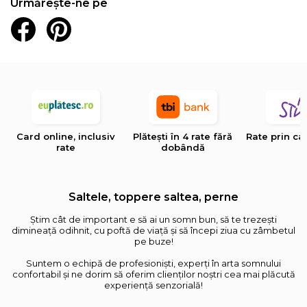
Urmărește-ne pe
Card online, inclusiv
Plătești în 4 rate fără
Rate prin ca
rate
dobândă
Saltele, toppere saltea, perne
Știm cât de important e să ai un somn bun, să te trezești
dimineață odihnit, cu poftă de viață și să începi ziua cu zâmbetul
pe buze!
Suntem o echipă de profesioniști, experți în arta somnului
confortabil și ne dorim să oferim clienților noștri cea mai plăcută
experiență senzorială!