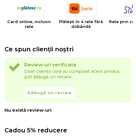
tesaturilor decorative, tapiteriilor si huselor pentru
mobilier. Creativitatea, designul, inovatia si calitatea
Card online, inclusiv
Plătești în 4 rate fără
Rate prin ca
sunt valorile care determina stilul si traiectoria Eysa inca
rate
dobândă
de la infiintarea sa.
Ce spun clienții noștri
Review-uri verificate
Doar clienții care au cumpărat acest produs
pot adăuga un review.
Adaugă un review
Nu există review-uri.
Cadou 5% reducere