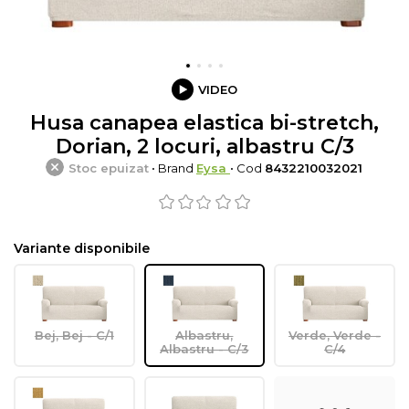
VIDEO
Husa canapea elastica bi-stretch,
Dorian, 2 locuri, albastru C/3
Stoc epuizat
• Brand
Eysa
• Cod
8432210032021
Variante disponibile
Bej, Bej - C/1
Albastru,
Verde, Verde -
Albastru - C/3
C/4