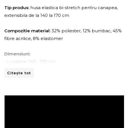
Tip produs:
husa elastica bi-stretch pentru canapea,
extensibila de la 140 la 170 cm
Compozitie material:
32% poliester, 12% bumbac, 45%
fibre acrilice, 8% elastomer
Dimensiuni:
- Lungime: 140 - 170 cm
- Adancime: 45 - 70 cm
Citește tot
- Inaltime: 80 -110 cm
Instructiuni de spalare:
- A se curata la masina de spalat la 30ºC.
- A nu se curata chimic.
- A nu se calca.
- A nu se usca prin centrifugare.