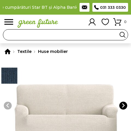
 cumpărături Star BT și Alpha Bank
Plătești în rate
prin cardu
031 333 0330
0
Textile
Huse mobilier