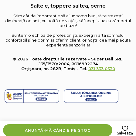
Saltele, toppere saltea, perne
Știm cât de important e să ai un somn bun, să te trezești
dimineață odihnit, cu poftă de viață și să începi ziua cu zâmbetul
pe buze!
Suntem o echipă de profesioniști, experți în arta somnului
confortabil și ne dorim să oferim clienților noștri cea mai plăcută
experiență senzorială!
© 2026 Toate drepturile rezervate - Super Ball SRL,
J35/3570/2004, RO16992274
Orțișoara, nr. 282B, Timiș - Tel.
031 333 0330
ANUNȚĂ-MĂ CÂND E PE STOC
Salvează