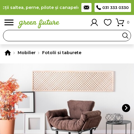
i saltea, perne, pilote și canapele
(
detalii
)
Producător român d
031 333 0330
0
Mobilier
Fotolii si taburete