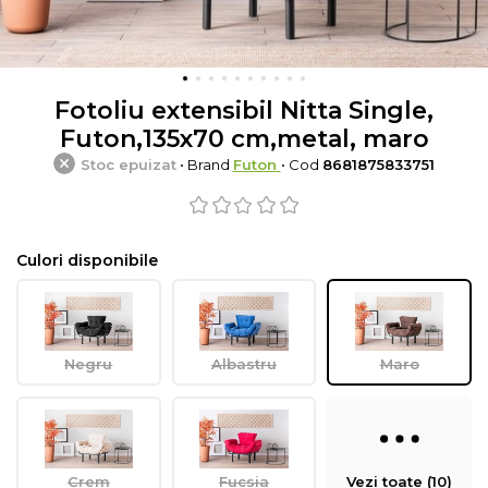
Fotoliu extensibil Nitta Single,
Futon,135x70 cm,metal, maro
Stoc epuizat
• Brand
Futon
• Cod
8681875833751
Culori disponibile
Negru
Albastru
Maro
Crem
Fucsia
Vezi toate (10)