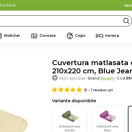
lpha Bank
Ver
Mobilier
Covoare
Copii
Horeca
Cuvertura matlasata c
210x220 cm, Blue Jea
Stoc epuizat
• Brand
Alcam
• Cod
59
5
-
1
review-uri
Variante disponibile
210x220 cm,
210x220 cm,
Verde
Mov