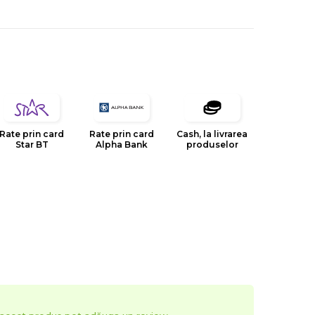
Rate prin card
Rate prin card
Cash, la livrarea
Star BT
Alpha Bank
produselor