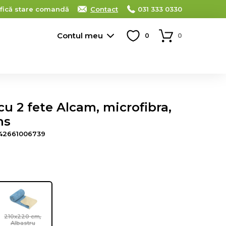
ifică stare comandă
Contact
031 333 0330
Contul meu
0
0
u 2 fete Alcam, microfibra,
ns
42661006739
210x220 cm,
Albastru