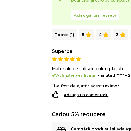
Doar clienții care au cumpăra
Adaugă un review
Toate (1)
5
4
3
Superba!
Materiale de calitate culori placute
Achiziție verificată
- anutad****** - 
Ți-a fost de ajutor acest review?
Adaugă un comentariu
Cadou 5% reducere
Cumpără produsul și adaug