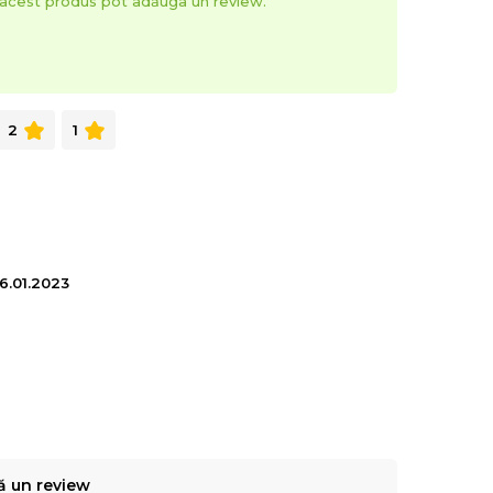
t acest produs pot adăuga un review.
2
1
26.01.2023
ă un review