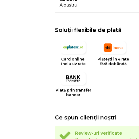
Albastru
Soluții flexibile de plată
Card online,
Plătești în 4 rate
inclusiv rate
fără dobândă
Plată prin transfer
bancar
Ce spun clienții noștri
Review-uri verificate