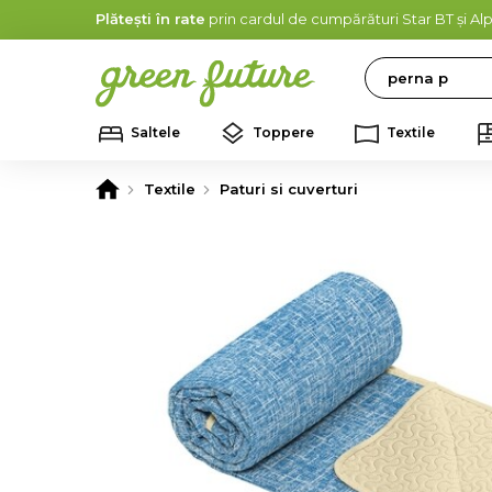
Plătești în rate
prin cardul de cumpărături Star BT și A
Search
Saltele
Toppere
Textile
Textile
Paturi si cuverturi