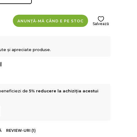
ANUNȚĂ-MĂ CÂND E PE STOC
Salvează
ute și apreciate produse.
l
beneficiezi de
5% reducere la achiziția acestui
Ă
REVIEW-URI (1)