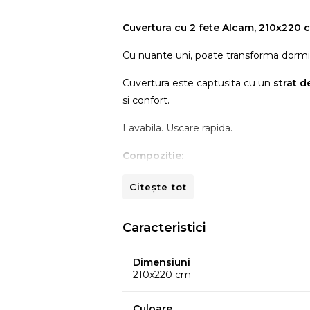
Cuvertura cu 2 fete Alcam, 210x220 
Cu nuante uni, poate transforma dormito
Cuvertura este captusita cu un
strat de
si confort.
Lavabila. Uscare rapida.
Compozitie:
Tesatura: microfibra 100%
Citește tot
Umplutura: fibra siliconica 100 gr/
Caracteristici
Dimensiuni
210x220 cm
Culoare