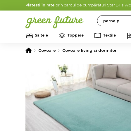
Plătești în rate
prin cardul de cumpărături Star BT și A
Search
Saltele
Toppere
Textile
Covoare
Covoare living si dormitor