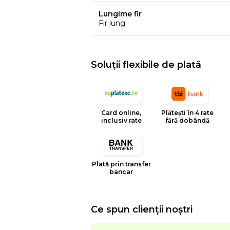
Lungime fir
Fir lung
Soluții flexibile de plată
Card online,
Plătești în 4 rate
inclusiv rate
fără dobândă
Plată prin transfer
bancar
Ce spun clienții noștri