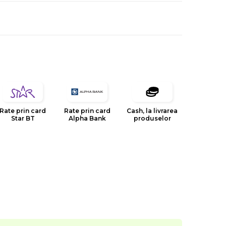
Rate prin card
Rate prin card
Cash, la livrarea
Star BT
Alpha Bank
produselor