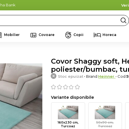
lpha Bank
Ver
Mobilier
Covoare
Copii
Horeca
Covor Shaggy soft, H
poliester/bumbac, tu
Stoc epuizat
• Brand
Heinner
• Cod
5
Variante disponibile
160x230 cm,
50x90 cm,
Turcoaz
Turcoaz