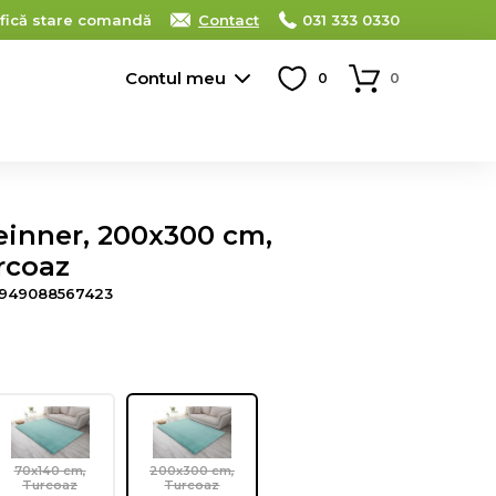
ifică stare comandă
Contact
031 333 0330
Contul meu
0
0
einner, 200x300 cm,
rcoaz
949088567423
70x140 cm,
200x300 cm,
Turcoaz
Turcoaz