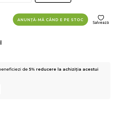
ANUNȚĂ-MĂ CÂND E PE STOC
Salvează
l
beneficiezi de
5% reducere la achiziția acestui