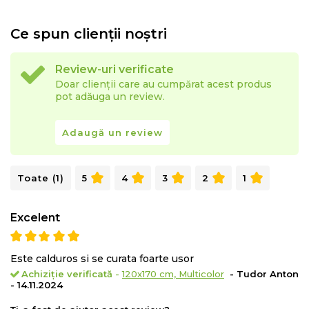
vine vorba despre eleganta unui camin. De aceea,
intreaga filosofie a brandului se invarte in jurul
Ce spun clienții noștri
descoperirii unui confort pe care oricine si-l permite,
realizand cu pasiune si dedicare articole pentru
Review-uri verificate
locuinte sofisticate.
Doar clienții care au cumpărat acest produs
pot adăuga un review.
Adaugă un review
Toate (1)
5
4
3
2
1
Excelent
Este calduros si se curata foarte usor
Achiziție verificată
-
120x170 cm, Multicolor
- Tudor Anton
- 14.11.2024