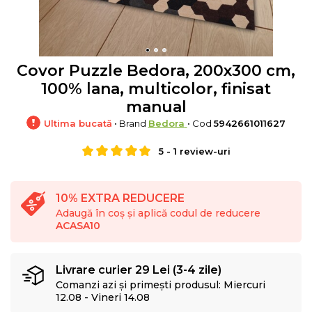
Covor Puzzle Bedora, 200x300 cm,
100% lana, multicolor, finisat
manual
Ultima bucată
• Brand
Bedora
• Cod
5942661011627
5
-
1
review-uri
10% EXTRA REDUCERE
Adaugă în coș și aplică codul de reducere
ACASA10
Livrare curier 29 Lei (3-4 zile)
Comanzi azi și primești produsul: Miercuri
12.08 - Vineri 14.08