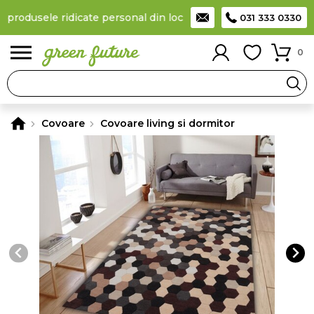
 produsele ridicate personal din locker
Taxă de livrare 11,99 Le
031 333 0330
0
Covoare
Covoare living si dormitor