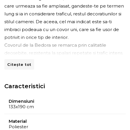
care urmeaza sa fie amplasat, gandeste-te pe termen
lung si ia in considerare traficul, restul decoratiunilor si
stilul camerei. De aceea, cel mai indicat este sa-ti
imbraci podeaua cu un covor uni, care sa fie usor de
potrivit in orice tip de interior.
Covorul de la Bedora se remarca prin calitatile
deosebite, rezistenta la spalari repetate si trafic intens.
Toata filosofia brandului Bedora se invarte in jurul
Citește tot
confortului, punand la dispozitie solutii perfecte pentru
casa. Fie ca vorbim despre saltele unicat realizate cu
mare atentie la detalii sau de lenjerii, seturi de pat si
Caracteristici
cuverturi, covoare, de la cele cu aspect minimalist si
pana la cele cu imprimeuri ce definesc foarte bine
Dimensiuni
133x190 cm
conceptul de eleganta, Bedora pune in prim-plan
calitatea.
Material
Poliester
Întreţinere