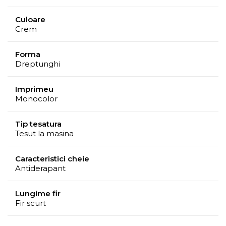
Periati sau aspirati covorul periodic pentru a-l intretine.
Culoare
Totodata, evitati expunerea indelungata in lumina
Crem
directa a soarelui.
Se recomanda curatare profesionala.
Forma
Dreptunghi
Mențiuni
Spate antiderapant din compozitie de latex. Este
Imprimeu
Monocolor
lavabil.
Tip tesatura
Tesut la masina
Caracteristici cheie
Antiderapant
Lungime fir
Fir scurt