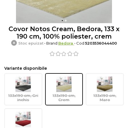
Covor Notos Cream, Bedora, 133 x
190 cm, 100% poliester, crem
Stoc epuizat
• Brand
Bedora
• Cod
5203536044400
Variante disponibile
133x190 cm, Gri
133x190 cm,
133x190 cm,
inchis
Crem
Maro