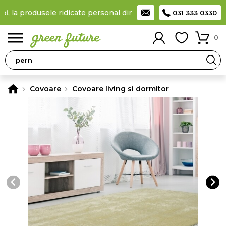
a produsele ridicate personal din locker
Taxă de livrare 11,99 L
031 333 0330
0
Covoare
Covoare living si dormitor