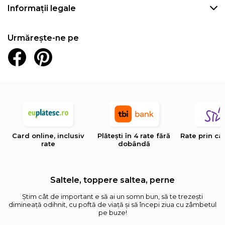
Informații legale
Urmărește-ne pe
Card online, inclusiv
Plătești în 4 rate fără
Rate prin ca
rate
dobândă
Saltele, toppere saltea, perne
Știm cât de important e să ai un somn bun, să te trezești
dimineață odihnit, cu poftă de viață și să începi ziua cu zâmbetul
pe buze!