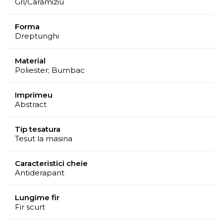
Gri/Caramiziu
Totodata, evitati expunerea indelungata in lumina
directa a soarelui.
Forma
Se recomanda curatare profesionala.
Dreptunghi
Material
Poliester; Bumbac
Imprimeu
Abstract
Tip tesatura
Tesut la masina
Caracteristici cheie
Antiderapant
Lungime fir
Fir scurt