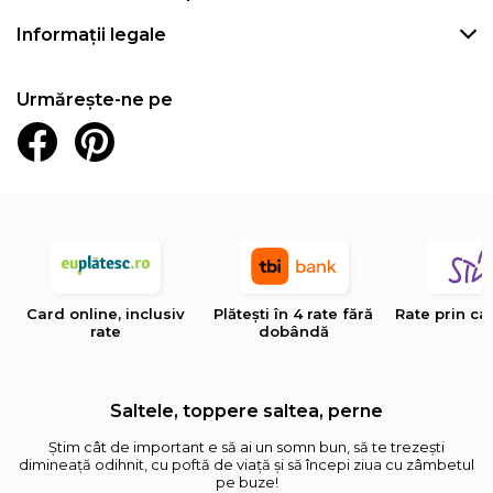
Informații legale
Urmărește-ne pe
Card online, inclusiv
Plătești în 4 rate fără
Rate prin ca
rate
dobândă
Saltele, toppere saltea, perne
Știm cât de important e să ai un somn bun, să te trezești
dimineață odihnit, cu poftă de viață și să începi ziua cu zâmbetul
pe buze!