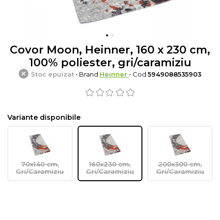
Covor Moon, Heinner, 160 x 230 cm,
100% poliester, gri/caramiziu
Stoc epuizat
• Brand
Heinner
• Cod
5949088535903
Variante disponibile
70x140 cm,
160x230 cm,
200x300 cm,
Gri/Caramiziu
Gri/Caramiziu
Gri/Caramiziu