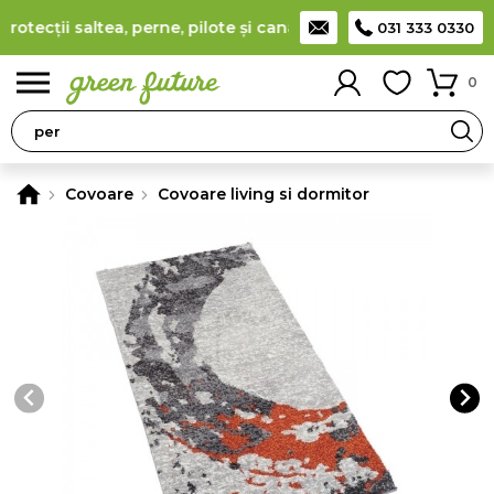
tecții saltea, perne, pilote și canapele
(
detalii
)
Producător ro
031 333 0330
0
Covoare
Covoare living si dormitor