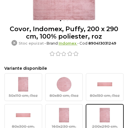
Covor, Indomex, Puffy, 200 x 290
cm, 100% poliester, roz
Stoc epuizat
• Brand
Indomex
• Cod
890413031249
Variante disponibile
50x110 cm, Roz
80x80 cm, Roz
80x150 cm, Roz
80x300 cm,
160x230 cm,
200x290 cm,