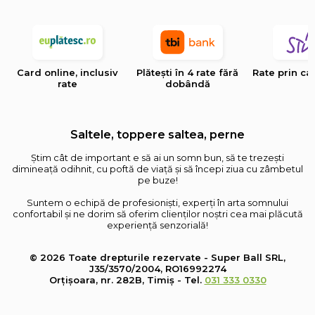
Card online, inclusiv
Plătești în 4 rate fără
Rate prin ca
rate
dobândă
Saltele, toppere saltea, perne
Știm cât de important e să ai un somn bun, să te trezești
dimineață odihnit, cu poftă de viață și să începi ziua cu zâmbetul
pe buze!
Suntem o echipă de profesioniști, experți în arta somnului
confortabil și ne dorim să oferim clienților noștri cea mai plăcută
experiență senzorială!
© 2026 Toate drepturile rezervate - Super Ball SRL,
J35/3570/2004, RO16992274
Orțișoara, nr. 282B, Timiș - Tel.
031 333 0330