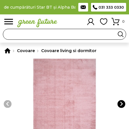
 de cumpărături Star BT și Alpha Bank
Plătești în rate
prin car
031 333 0330
0
Covoare
Covoare living si dormitor