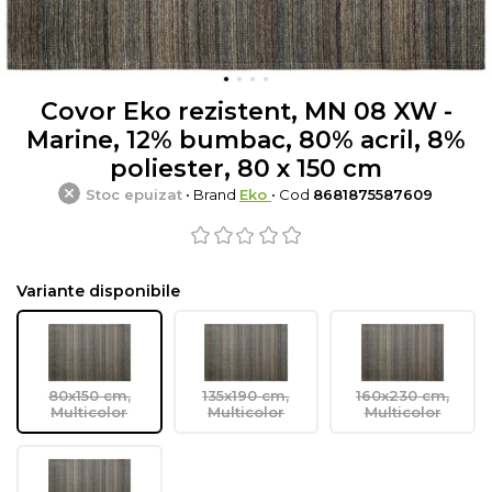
Covor Eko rezistent, MN 08 XW -
Marine, 12% bumbac, 80% acril, 8%
poliester, 80 x 150 cm
Stoc epuizat
• Brand
Eko
• Cod
8681875587609
Variante disponibile
80x150 cm,
135x190 cm,
160x230 cm,
Multicolor
Multicolor
Multicolor