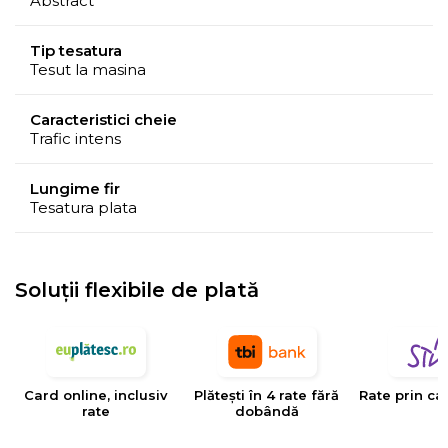
Abstract
Tip tesatura
Tesut la masina
Caracteristici cheie
Trafic intens
Lungime fir
Tesatura plata
Soluții flexibile de plată
Card online, inclusiv
Plătești în 4 rate fără
Rate prin ca
rate
dobândă