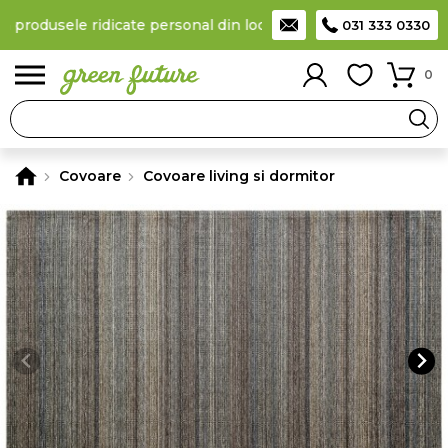
a produsele ridicate personal din locker
Taxă de livrare 11,99 L
031 333 0330
0
Covoare
Covoare living si dormitor