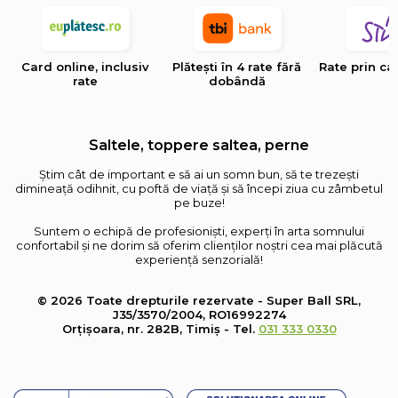
Card online, inclusiv
Plătești în 4 rate fără
Rate prin ca
rate
dobândă
Saltele, toppere saltea, perne
Știm cât de important e să ai un somn bun, să te trezești
dimineață odihnit, cu poftă de viață și să începi ziua cu zâmbetul
pe buze!
Suntem o echipă de profesioniști, experți în arta somnului
confortabil și ne dorim să oferim clienților noștri cea mai plăcută
experiență senzorială!
© 2026 Toate drepturile rezervate - Super Ball SRL,
J35/3570/2004, RO16992274
Orțișoara, nr. 282B, Timiș - Tel.
031 333 0330