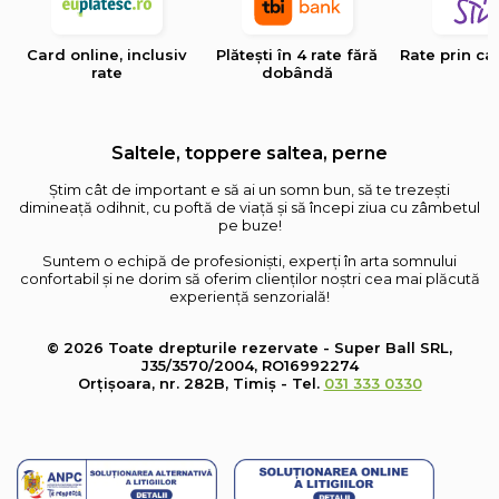
Card online, inclusiv
Plătești în 4 rate fără
Rate prin ca
rate
dobândă
Saltele, toppere saltea, perne
Știm cât de important e să ai un somn bun, să te trezești
dimineață odihnit, cu poftă de viață și să începi ziua cu zâmbetul
pe buze!
Suntem o echipă de profesioniști, experți în arta somnului
confortabil și ne dorim să oferim clienților noștri cea mai plăcută
experiență senzorială!
© 2026 Toate drepturile rezervate - Super Ball SRL,
J35/3570/2004, RO16992274
Orțișoara, nr. 282B, Timiș - Tel.
031 333 0330