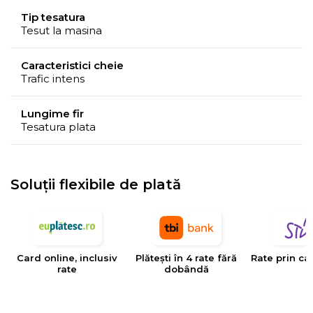
Tip tesatura
Tesut la masina
Caracteristici cheie
Trafic intens
Lungime fir
Tesatura plata
Soluții flexibile de plată
Card online, inclusiv
Plătești în 4 rate fără
Rate prin ca
rate
dobândă