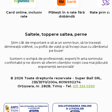
Card online, inclusiv
Plătești în 4 rate fără
Rate prin ca
rate
dobândă
Saltele, toppere saltea, perne
Știm cât de important e să ai un somn bun, să te trezești
dimineață odihnit, cu poftă de viață și să începi ziua cu zâmbetul
pe buze!
Suntem o echipă de profesioniști, experți în arta somnului
confortabil și ne dorim să oferim clienților noștri cea mai plăcută
experiență senzorială!
© 2026 Toate drepturile rezervate - Super Ball SRL,
J35/3570/2004, RO16992274
Orțișoara, nr. 282B, Timiș - Tel.
031 333 0330