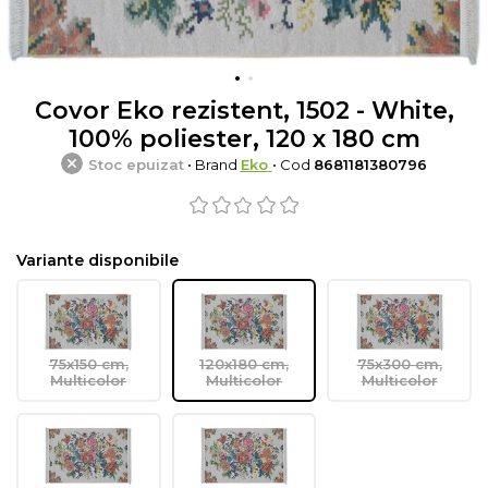
Covor Eko rezistent, 1502 - White,
100% poliester, 120 x 180 cm
Stoc epuizat
• Brand
Eko
• Cod
8681181380796
Variante disponibile
75x150 cm,
120x180 cm,
75x300 cm,
Multicolor
Multicolor
Multicolor