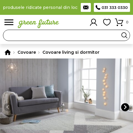
 produsele ridicate personal din locker
Taxă de livrare 11,99 Le
031 333 0330
0
Covoare
Covoare living si dormitor