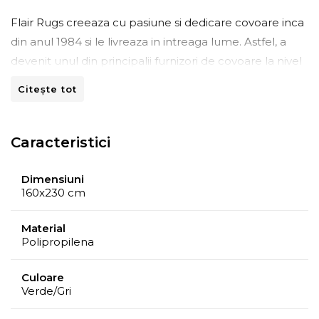
Flair Rugs creeaza cu pasiune si dedicare covoare inca
din anul 1984 si le livreaza in intreaga lume. Astfel, a
devenit unul din principalii furnizori de covoare la nivel
mondial. Artizanii Flair Rugs imbina culorile, texturile si
Citește tot
fibrele intr-o maniera inspirationala, realizand covoare
in diferite stiluri, de la cele contemporane, minimaliste
si pana la cele cu aspect traditional, clasic.
Caracteristici
Întreţinere
Dimensiuni
Periati sau aspirati covorul periodic pentru a-l intretine.
160x230 cm
Totodata, evitati expunerea indelungata in lumina
directa a soarelui.
Material
Polipropilena
Se recomanda curatare profesionala.
Culoare
Verde/Gri