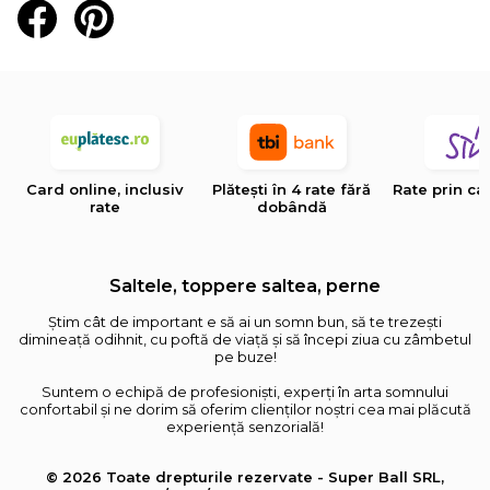
Card online, inclusiv
Plătești în 4 rate fără
Rate prin ca
rate
dobândă
Saltele, toppere saltea, perne
Știm cât de important e să ai un somn bun, să te trezești
dimineață odihnit, cu poftă de viață și să începi ziua cu zâmbetul
pe buze!
Suntem o echipă de profesioniști, experți în arta somnului
confortabil și ne dorim să oferim clienților noștri cea mai plăcută
experiență senzorială!
© 2026 Toate drepturile rezervate - Super Ball SRL,