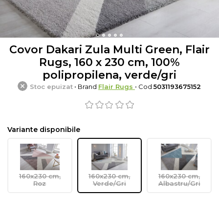
Covor Dakari Zula Multi Green, Flair
Rugs, 160 x 230 cm, 100%
polipropilena, verde/gri
Stoc epuizat
• Brand
Flair Rugs
• Cod
5031193675152
Variante disponibile
160x230 cm,
160x230 cm,
160x230 cm,
Roz
Verde/Gri
Albastru/Gri