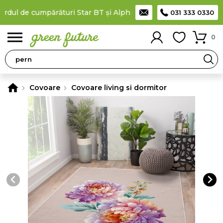
l de cumpărături Star BT și Alpha Bank
Plătești în rate
prin ca
031 333 0330
0
Covoare
Covoare living si dormitor