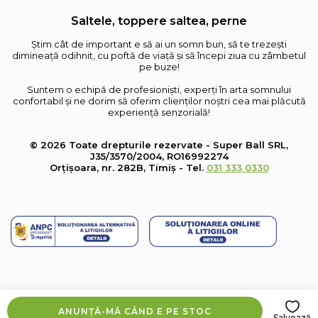
Saltele, toppere saltea, perne
Știm cât de important e să ai un somn bun, să te trezești
dimineață odihnit, cu poftă de viață și să începi ziua cu zâmbetul
pe buze!
Suntem o echipă de profesioniști, experți în arta somnului
confortabil și ne dorim să oferim clienților noștri cea mai plăcută
experiență senzorială!
© 2026 Toate drepturile rezervate - Super Ball SRL,
J35/3570/2004, RO16992274
Orțișoara, nr. 282B, Timiș - Tel.
031 333 0330
ANUNȚĂ-MĂ CÂND E PE STOC
Salvează