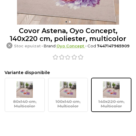
Covor Astena, Oyo Concept,
140x220 cm, poliester, multicolor
Stoc epuizat
• Brand
Oyo Concept
• Cod
7447147965909
Variante disponibile
80x140 cm,
100x140 cm,
140x220 cm,
Multicolor
Multicolor
Multicolor