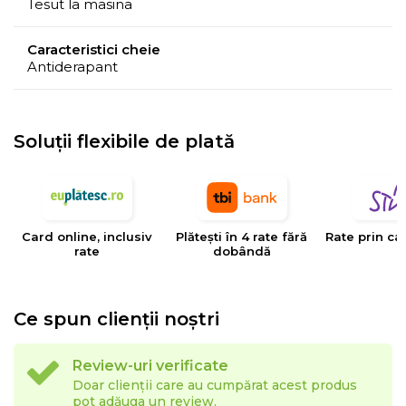
Tesut la masina
Caracteristici cheie
Antiderapant
Soluții flexibile de plată
Card online, inclusiv
Plătești în 4 rate fără
Rate prin ca
rate
dobândă
Ce spun clienții noștri
Review-uri verificate
Doar clienții care au cumpărat acest produs
pot adăuga un review.