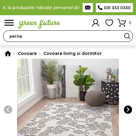
la produsele ridicate personal din locker
Taxă de livrare 11,99 
031 333 0330
0
Covoare
Covoare living si dormitor