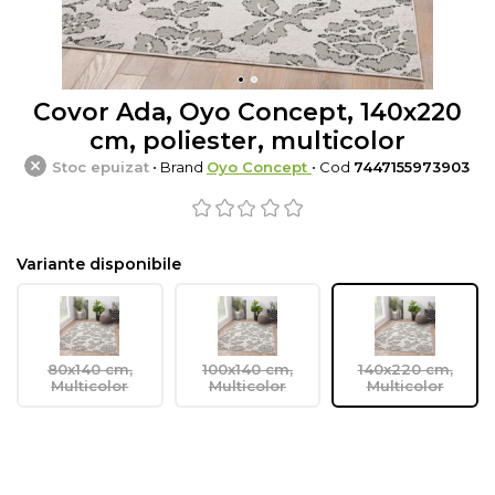
Covor Ada, Oyo Concept, 140x220
cm, poliester, multicolor
Stoc epuizat
• Brand
Oyo Concept
• Cod
7447155973903
Variante disponibile
80x140 cm,
100x140 cm,
140x220 cm,
Multicolor
Multicolor
Multicolor