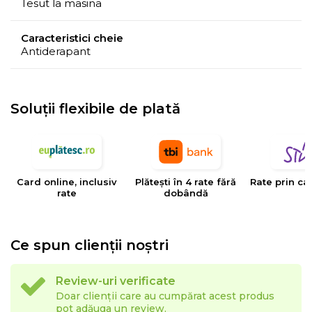
Tesut la masina
Caracteristici cheie
Antiderapant
Soluții flexibile de plată
Card online, inclusiv
Plătești în 4 rate fără
Rate prin ca
rate
dobândă
Ce spun clienții noștri
Review-uri verificate
Doar clienții care au cumpărat acest produs
pot adăuga un review.