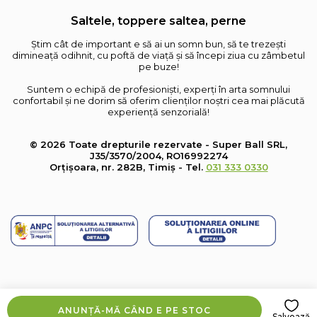
Saltele, toppere saltea, perne
Știm cât de important e să ai un somn bun, să te trezești
dimineață odihnit, cu poftă de viață și să începi ziua cu zâmbetul
pe buze!
Suntem o echipă de profesioniști, experți în arta somnului
confortabil și ne dorim să oferim clienților noștri cea mai plăcută
experiență senzorială!
© 2026 Toate drepturile rezervate - Super Ball SRL,
J35/3570/2004, RO16992274
Orțișoara, nr. 282B, Timiș - Tel.
031 333 0330
ANUNȚĂ-MĂ CÂND E PE STOC
Salvează