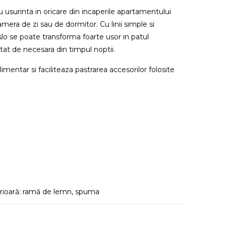
u usurinta in oricare din incaperile apartamentului
era de zi sau de dormitor. Cu linii simple si
slo se poate transforma foarte usor in patul
tat de necesara din timpul noptii.
mentar si faciliteaza pastrarea accesorilor folosite
nterioară: ramă de lemn, spuma