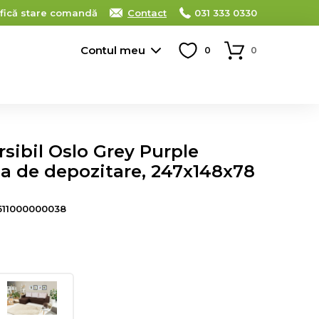
ifică stare comandă
Contact
031 333 0330
Contul meu
0
0
rsibil Oslo Grey Purple
da de depozitare, 247x148x78
511000000038