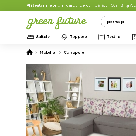
Plătești în rate
prin cardul de cumpărături Star BT și A
Search
Saltele
Toppere
Textile
Mobilier
Canapele