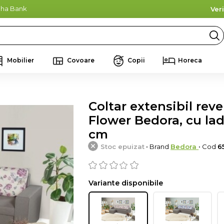
lpha Bank
Ver
Mobilier
Covoare
Copii
Horeca
Coltar extensibil reve
Flower Bedora, cu la
cm
Stoc epuizat
• Brand
Bedora
• Cod
6
Variante disponibile