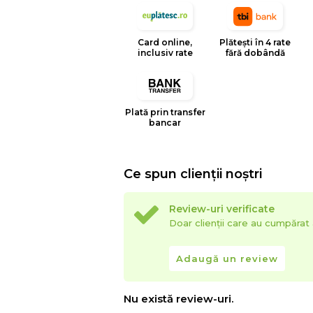
- exterior: material textil
Card online,
Plătești în 4 rate
- structura interioara: rama de lemn, ar
inclusiv rate
fără dobândă
Pernele sunt incluse.
Coltarul este reversibil, se poate m
Plată prin transfer
stanga.
bancar
Ce spun clienții noștri
Review-uri verificate
Doar clienții care au cumpăra
Adaugă un review
Nu există review-uri.