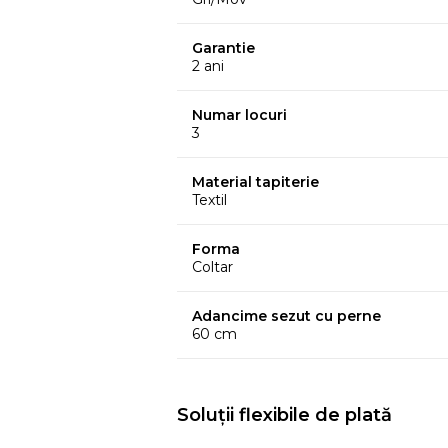
- inaltime sezut: 44 cm
Garantie
2 ani
Adancime:
- sezut (cu perne): 60 cm
Numar locuri
3
- sezut (fara perne): 70 cm
Material tapiterie
Latime insula:
Textil
- 70 cm
Forma
Coltar
Lungime insula (fara perne):
- 135 cm
Adancime sezut cu perne
60 cm
Dimensiuni extinsa:
- 211 x 139 x 44 cm
Soluții flexibile de plată
Material: