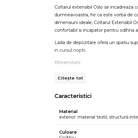
Coltarul extensibil Oslo se incadreaza c
dumneavoastra, fie ca este vorba de cam
dimensiuni ideale, Coltarul Extensibil O
confortabil si incapator pentru odihna a
Lada de depozitare ofera un spatiu supli
in cursul noptii.
Dimensiuni:
Lungime:
Citește tot
- cu brate: 247 cm
Caracteristici
- fara brate: 211 cm
Material
Inaltime:
exterior: material textil, structură i
- totala cu perne: 78 cm
Culoare
- inaltime (fara perne): 69 cm
Gri/Mov