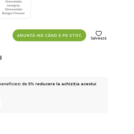
Ciocolata
neagra,
Chocolate
Beige Flower
ANUNȚĂ-MĂ CÂND E PE STOC
Salvează
l
beneficiezi de
5% reducere la achiziția acestui