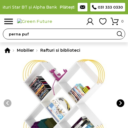
uri Star BT și Alpha Bank
Plătești în rate
prin cardul de cump
031 333 0330
0
Mobilier
Rafturi si biblioteci