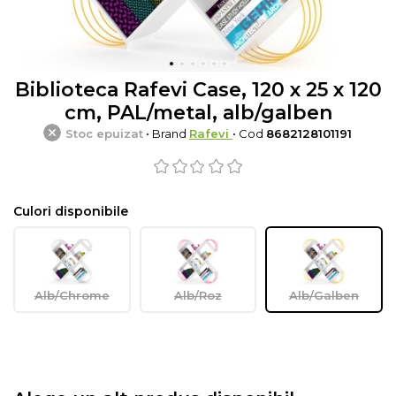
Biblioteca Rafevi Case, 120 x 25 x 120
cm, PAL/metal, alb/galben
Stoc epuizat
• Brand
Rafevi
• Cod
8682128101191
Culori disponibile
Alb/Chrome
Alb/Roz
Alb/Galben