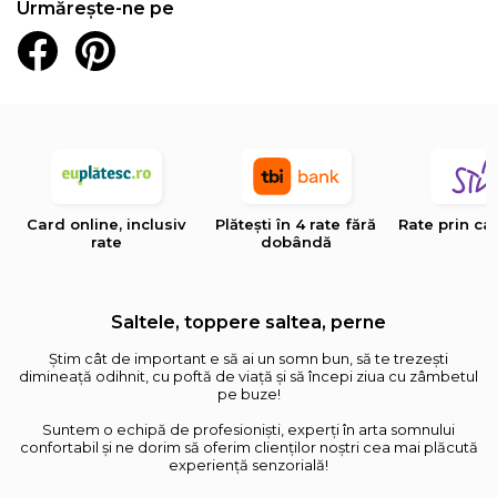
Urmărește-ne pe
Card online, inclusiv
Plătești în 4 rate fără
Rate prin ca
rate
dobândă
Saltele, toppere saltea, perne
Știm cât de important e să ai un somn bun, să te trezești
dimineață odihnit, cu poftă de viață și să începi ziua cu zâmbetul
pe buze!
Suntem o echipă de profesioniști, experți în arta somnului
confortabil și ne dorim să oferim clienților noștri cea mai plăcută
experiență senzorială!