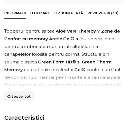
INFORMAȚII
UTILIZARE
OPȚIUNI PLATĂ
REVIEW-URI (30)
Topperul pentru saltea
Aloe Vera Therapy 7 Zone de
Confort cu memory Arctic Gel® a
fost special creat
pentru a imbunatati confortul saltelelor si a
canapelelor folosite pentru dormit. Structura din
spuma elastica
Green Form HD® si Green Therm
Memory
cu particule reci
Arctic Gel®
confera un strat
de confort suplimentar pentru saltelele sau canapele
foarte ferme si reduce disconfortul creat de imbinarile
canapelei. Utilizarea lui poate elimina durerile de spate
Citește tot
si imbunatati calitatea somnului dumneavoastra, dar
poate si prelungi durata de viata a saltelei sau
canapelei.
Caracteristici
Denumita si
"Planta minune"
,
Aloe Vera
este folosita