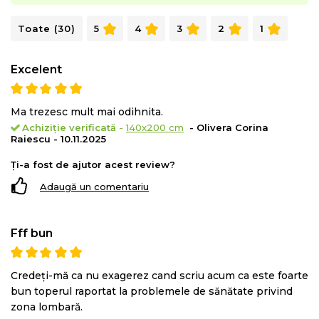
- fermoar
Toate (30)
5
4
3
2
1
Inaltime:
5 cm (+/-1 cm)
Excelent
Fermitate:
3 din 5
Ambalat sub forma roluit/vidat si au nevoie de pana la
Ma trezesc mult mai odihnita.
72 de ore pentru a reveni la forma si dimensiunea
Achiziție verificată
-
140x200 cm
- Olivera Corina
Raiescu - 10.11.2025
initiala.
Ți-a fost de ajutor acest review?
Adaugă un comentariu
Fff bun
Credeți-mă ca nu exagerez cand scriu acum ca este foarte
bun toperul raportat la problemele de sănătate privind
zona lombară.