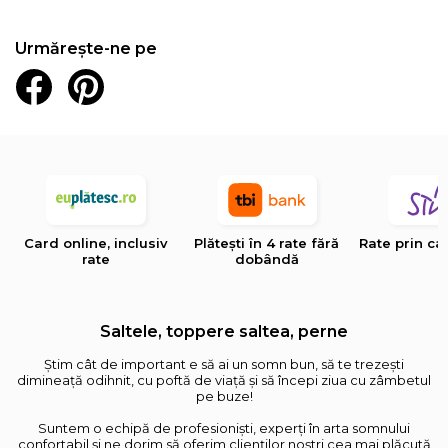
Urmărește-ne pe
Card online, inclusiv
Plătești în 4 rate fără
Rate prin ca
rate
dobândă
Saltele, toppere saltea, perne
Știm cât de important e să ai un somn bun, să te trezești
dimineață odihnit, cu poftă de viață și să începi ziua cu zâmbetul
pe buze!
Suntem o echipă de profesioniști, experți în arta somnului
confortabil și ne dorim să oferim clienților noștri cea mai plăcută