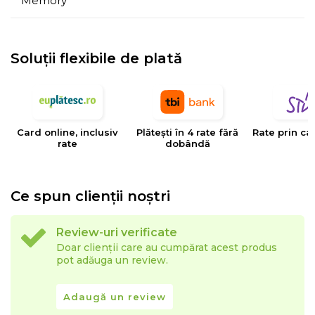
Memory
de confort:
- Strat suplimentar de confort
Soluții flexibile de plată
- Confort termic
- Durabilitate
- Calitate
Card online, inclusiv
Plătești în 4 rate fără
Rate prin ca
rate
dobândă
- Indicat pentru toate pozitiile de dormit: pe spate, pe
lateral si pe stomac
Ce spun clienții noștri
Structura:
- spuma poliuretanica elastica, H = 3 cm
Review-uri verificate
Doar clienții care au cumpărat acest produs
- spuma poliuretanica Memory cu particule racoritore,
pot adăuga un review.
H = 2 cm
Adaugă un review
- husa tricot Aloe Vera