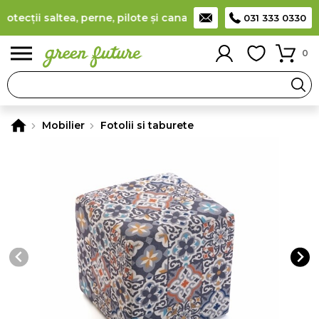
ecții saltea, perne, pilote și canapele
(
detalii
)
Producător ro
031 333 0330
0
Mobilier
Fotolii si taburete