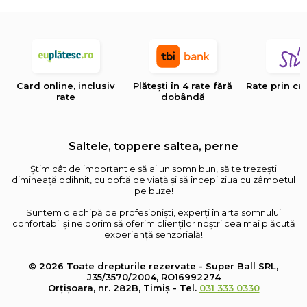
Card online, inclusiv
Plătești în 4 rate fără
Rate prin ca
rate
dobândă
Saltele, toppere saltea, perne
Știm cât de important e să ai un somn bun, să te trezești
dimineață odihnit, cu poftă de viață și să începi ziua cu zâmbetul
pe buze!
Suntem o echipă de profesioniști, experți în arta somnului
confortabil și ne dorim să oferim clienților noștri cea mai plăcută
experiență senzorială!
© 2026 Toate drepturile rezervate - Super Ball SRL,
J35/3570/2004, RO16992274
Orțișoara, nr. 282B, Timiș - Tel.
031 333 0330