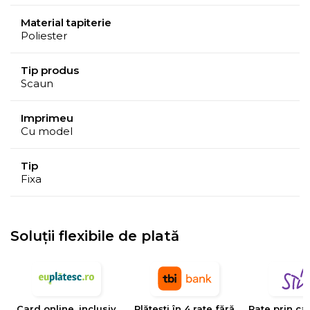
Material tapiterie
Poliester
Tip produs
Scaun
Imprimeu
Cu model
Tip
Fixa
Soluții flexibile de plată
Card online, inclusiv
Plătești în 4 rate fără
Rate prin ca