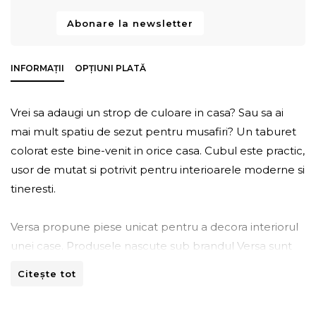
Abonare la newsletter
INFORMAȚII
OPȚIUNI PLATĂ
Vrei sa adaugi un strop de culoare in casa? Sau sa ai
mai mult spatiu de sezut pentru musafiri? Un taburet
colorat este bine-venit in orice casa. Cubul este practic,
usor de mutat si potrivit pentru interioarele moderne si
tineresti.
Versa propune piese unicat pentru a decora interiorul
unei case. Produsele nascute sub brandul Versa sunt
colorate si placute din punct de vedere vizual dar si
Citește tot
utile, pentru a face o casa nu doar frumoasa ci si
confortabila.