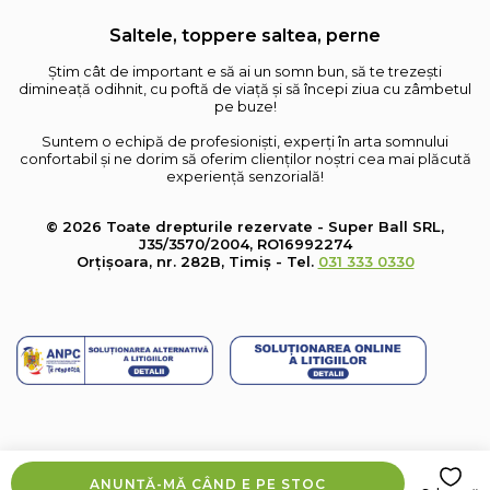
Saltele, toppere saltea, perne
Știm cât de important e să ai un somn bun, să te trezești
dimineață odihnit, cu poftă de viață și să începi ziua cu zâmbetul
pe buze!
Suntem o echipă de profesioniști, experți în arta somnului
confortabil și ne dorim să oferim clienților noștri cea mai plăcută
experiență senzorială!
© 2026 Toate drepturile rezervate - Super Ball SRL,
J35/3570/2004, RO16992274
Orțișoara, nr. 282B, Timiș - Tel.
031 333 0330
ANUNȚĂ-MĂ CÂND E PE STOC