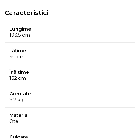
- Compozitie material: PAL, otel cu invelis de vopsea
pudra
Caracteristici
- Dimensiuni produs: 103.5 x 40 x 162 cm
- Greutate maxima suportata pentru bara de umerase:
Lungime
103.5 cm
90 kg
- Greutate maxima suportata pentru raft: 20 kg
Lățime
- Include instructiuni de asamblare
40 cm
Înălțime
162 cm
Greutate
9.7 kg
Material
Otel
Culoare