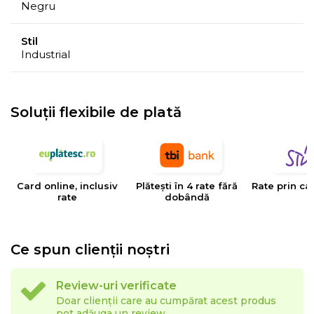
Negru
Stil
Industrial
Soluții flexibile de plată
Card online, inclusiv
Plătești în 4 rate fără
Rate prin ca
rate
dobândă
Ce spun clienții noștri
Review-uri verificate
Doar clienții care au cumpărat acest produs
pot adăuga un review.