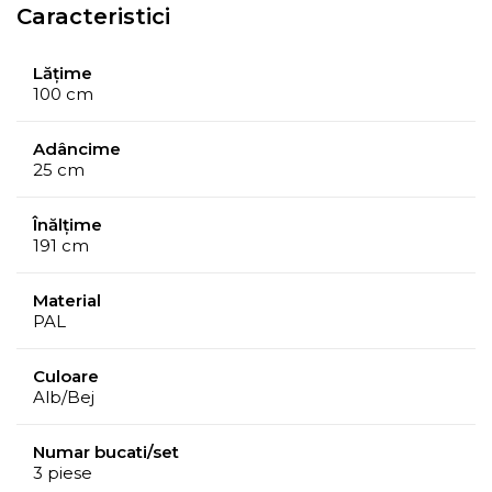
Caracteristici
1 cuier perete cu oglinda si 6 agatatori
Lățime
1 comoda cu spatiu de depozitare
100 cm
Set
Adâncime
Comoda, cuier, oglinda
25 cm
Înălțime
191 cm
Material
PAL
Culoare
Alb/Bej
Numar bucati/set
3 piese