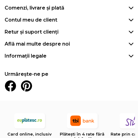
Comenzi, livrare și plată
Contul meu de client
Retur și suport clienți
Află mai multe despre noi
Informații legale
Urmărește-ne pe
Card online, inclusiv
Plătești în 4 rate fără
Rate prin ca