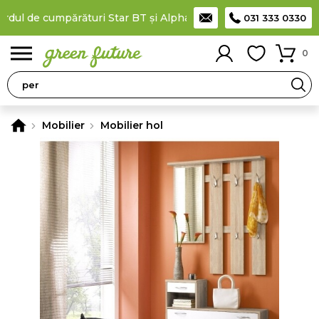
 de cumpărături Star BT și Alpha Bank
Plătești în rate
prin ca
031 333 0330
0
Mobilier
Mobilier hol