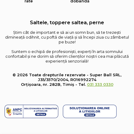
rate
dobândă
Saltele, toppere saltea, perne
Știm cât de important e să ai un somn bun, să te trezești
dimineață odihnit, cu poftă de viață și să începi ziua cu zâmbetul
pe buze!
Suntem o echipă de profesioniști, experți în arta somnului
confortabil și ne dorim să oferim clienților noștri cea mai plăcută
experiență senzorială!
© 2026 Toate drepturile rezervate - Super Ball SRL,
J35/3570/2004, RO16992274
Orțișoara, nr. 282B, Timiș - Tel.
031 333 0330