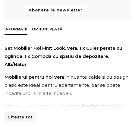
Abonare la newsletter
INFORMAȚII
OPȚIUNI PLATĂ
Set Mobilier Hol First Look, Vera, 1 x Cuier perete cu
oglinda, 1 x Comoda cu spatiu de depozitare,
Alb/Natur
Mobilierul pentru hol Vera
in nuante calde si cu design
clasic este ideal pentru apartamente, dar se poate
incadra usor si in alte incaperi.
Atat stilul cat si dimensiunile
mobilierului pentru hol
Vera
transforma eficient orice spatiu intr-unul primitor
Citește tot
si confortabil.
Setul contine: