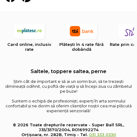
Card online, inclusiv
Plătești în 4 rate fără
Rate prin ca
rate
dobândă
Saltele, toppere saltea, perne
Știm cât de important e să ai un somn bun, să te trezești
dimineață odihnit, cu poftă de viață și să începi ziua cu zâmbetul
pe buze!
Suntem o echipă de profesioniști, experți în arta somnului
confortabil și ne dorim să oferim clienților noștri cea mai plăcută
experiență senzorială!
© 2026 Toate drepturile rezervate - Super Ball SRL,
J35/3570/2004, RO16992274
Orțișoara, nr. 282B, Timiș - Tel.
031 333 0330