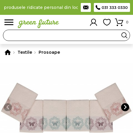
a produsele ridicate personal din locker
Taxă de livrare 11,99 L
031 333 0330
0
Textile
Prosoape