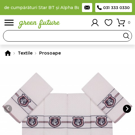
 de cumpărături Star BT și Alpha Bank
Plătești în rate
prin car
031 333 0330
0
Textile
Prosoape