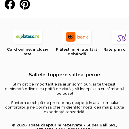
Card online, inclusiv
Plătești în 4 rate fără
Rate prin ca
rate
dobândă
Saltele, toppere saltea, perne
Știm cât de important e să ai un somn bun, să te trezești
dimineață odihnit, cu poftă de viață și să începi ziua cu zâmbetul
pe buze!
Suntem o echipă de profesioniști, experți în arta somnului
confortabil și ne dorim să oferim clienților noștri cea mai plăcută
experiență senzorială!
© 2026 Toate drepturile rezervate - Super Ball SRL,