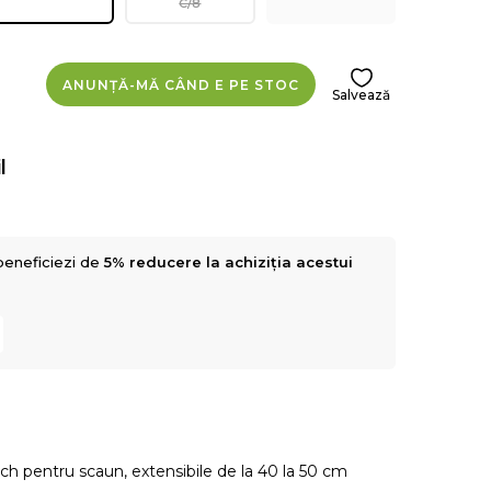
C/8
ANUNȚĂ-MĂ CÂND E PE STOC
Salvează
l
beneficiezi de
5% reducere la achiziția acestui
tch pentru scaun, extensibile de la 40 la 50 cm