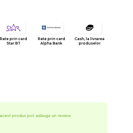
Rate prin card
Rate prin card
Cash, la livrarea
Star BT
Alpha Bank
produselor
t acest produs pot adăuga un review.