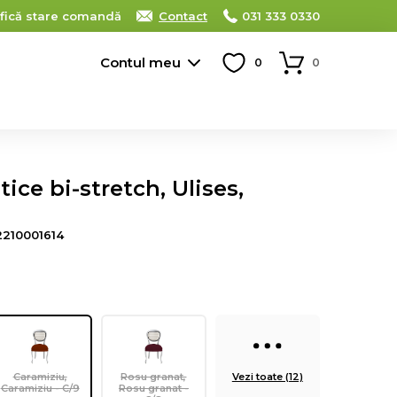
ifică stare comandă
Contact
031 333 0330
Contul meu
0
0
ice bi-stretch, Ulises,
2210001614
Caramiziu,
Rosu granat,
Vezi toate (12)
Caramiziu - C/9
Rosu granat -