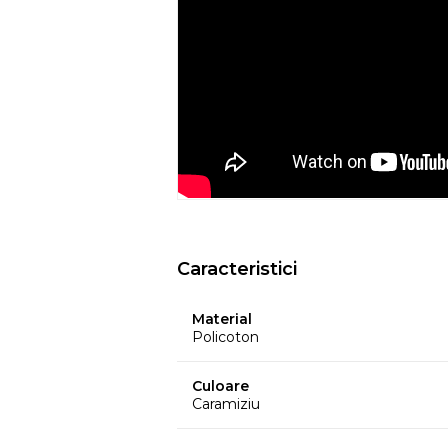
ar putea pierde din culoare din cauza c
temperatura, etc.
- Culorile prezentate pot avea unele vari
procesului de imprimare.
EYSA
este un brand spaniol de referinta 
huselor pentru mobilier. Creativitatea, d
determina stilul si traiectoria Eysa inca d
Caracteristici
Material
Policoton
Culoare
Caramiziu