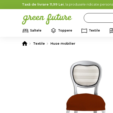
Taxă de livrare 11,99 Lei
, la produsele ridicate persona
Search
Saltele
Toppere
Textile
Textile
Huse mobilier