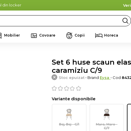
l din locker
Ver
Mobilier
Covoare
Copii
Horeca
Set 6 huse scaun elast
caramiziu C/9
Stoc epuizat
• Brand
Eysa
• Cod
843
Variante disponibile
Bej, Bej - C/1
Maro, Maro -
C/7