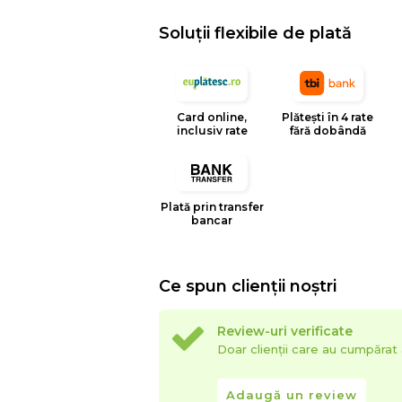
Soluții flexibile de plată
Card online,
Plătești în 4 rate
inclusiv rate
fără dobândă
Plată prin transfer
bancar
Ce spun clienții noștri
Review-uri verificate
Doar clienții care au cumpăra
Adaugă un review