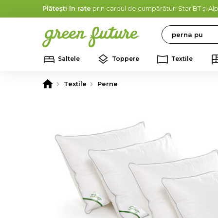
Plătești în rate
prin cardul de cumpărături Star BT și A
Search
Saltele
Toppere
Textile
Textile
Perne