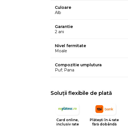
Culoare
Alb
Garantie
2 ani
Nivel fermitate
Moale
Compozitie umplutura
Puf; Pana
Soluții flexibile de plată
Card online,
Plătești în 4 rate
inclusiv rate
fără dobândă