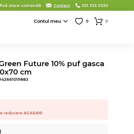
ifică stare comandă
Contact
031 333 0330
Contul meu
0
0
 Green Future 10% puf gasca
50x70 cm
942661019883
 de reducere
ACASA10
)