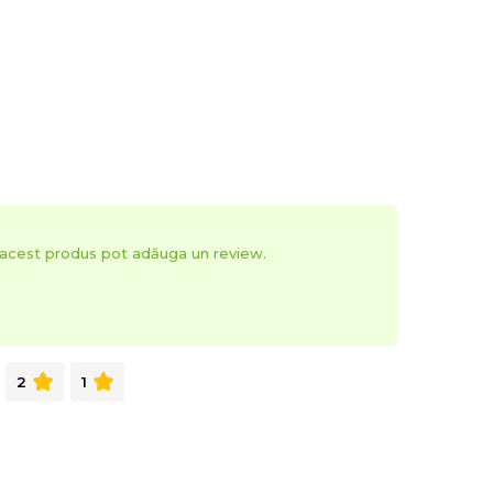
t acest produs pot adăuga un review.
2
1