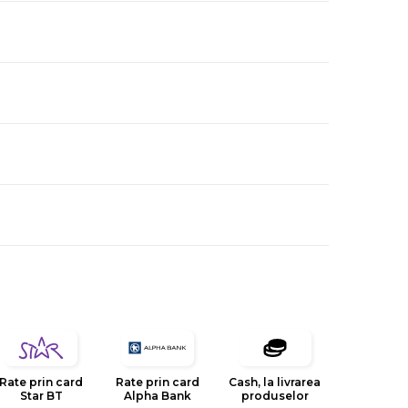
Rate prin card
Rate prin card
Cash, la livrarea
Star BT
Alpha Bank
produselor