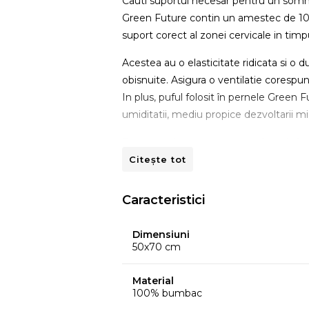
Cauti suportul necesar pentru un somn
Green Future contin un amestec de 10%
suport corect al zonei cervicale in timp
Acestea au o elasticitate ridicata si o
obisnuite. Asigura o ventilatie corespu
In plus, puful folosit în pernele Green 
umiditatii, mediu propice dezvoltarii m
Recomandam curatarea conform informati
uscarea cu fierul de calcat.
Citește tot
Fabricat in Romania.
Caracteristici
Dimensiuni
50x70 cm
Material
100% bumbac