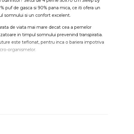
 odihnitor? Setul de 4 perne 50x70 cm Sleep by
 puf de gasca si 90% pana mica, ce iti ofera un
ul somnului si un confort excelent.
 durata de viata mai mare decat cea a pernelor
nzatoare in timpul somnului prevenind transpiratia.
Future este teflonat, pentru inca o bariera impotriva
icro-organismelor.
ilor de pe eticheta atasata, evitati calcarea si