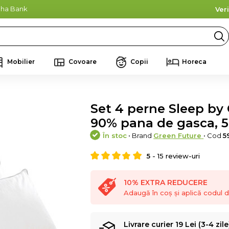
lpha Bank
Ver
Mobilier
Covoare
Copii
Horeca
Set 4 perne Sleep by
90% pana de gasca, 
În stoc
• Brand
Green Future
• Cod
5
5
-
15
review-uri
10% EXTRA REDUCERE
Adaugă în coș și aplică codul
Livrare curier 19 Lei (3-4 zile