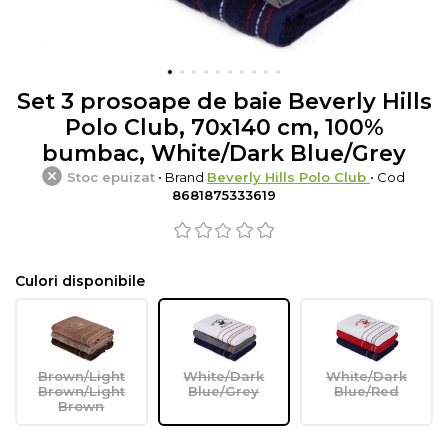
Set 3 prosoape de baie Beverly Hills
Polo Club, 70x140 cm, 100%
bumbac, White/Dark Blue/Grey
Stoc epuizat
• Brand
Beverly Hills Polo Club
• Cod
8681875333619
Culori disponibile
Brown/Light
White/Dark
White/Dark
Brown/Light
Blue/Grey
Blue/Red
Brown