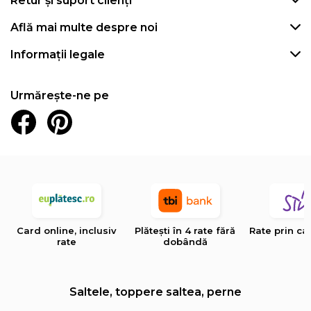
Retur și suport clienți
Află mai multe despre noi
Informații legale
Urmărește-ne pe
Card online, inclusiv
Plătești în 4 rate fără
Rate prin ca
rate
dobândă
Saltele, toppere saltea, perne