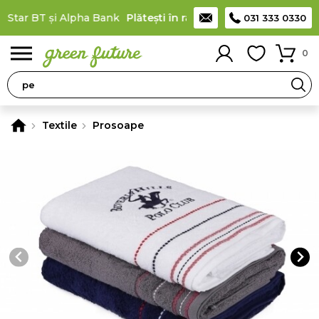
Star BT și Alpha Bank
Plătești în rate
prin cardul de cumpărătu
031 333 0330
0
Textile
Prosoape