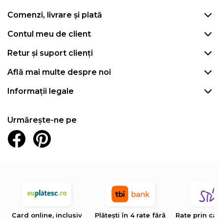
Comenzi, livrare și plată
Contul meu de client
Retur și suport clienți
Află mai multe despre noi
Informații legale
Urmărește-ne pe
Card online, inclusiv
Plătești în 4 rate fără
Rate prin ca