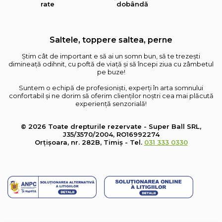
rate
dobândă
Saltele, toppere saltea, perne
Știm cât de important e să ai un somn bun, să te trezești
dimineață odihnit, cu poftă de viață și să începi ziua cu zâmbetul
pe buze!
Suntem o echipă de profesioniști, experți în arta somnului
confortabil și ne dorim să oferim clienților noștri cea mai plăcută
experiență senzorială!
© 2026 Toate drepturile rezervate - Super Ball SRL,
J35/3570/2004, RO16992274
Orțișoara, nr. 282B, Timiș - Tel.
031 333 0330