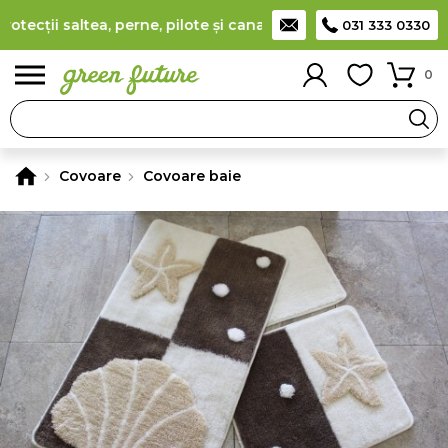
ecții saltea, perne, pilote și canapele
(
detalii
)
Producător ro
031 333 0330
0
Covoare
Covoare baie