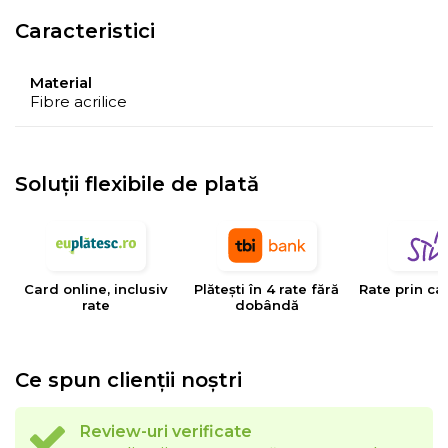
Caracteristici
Material
Fibre acrilice
Soluții flexibile de plată
Card online, inclusiv
Plătești în 4 rate fără
Rate prin ca
rate
dobândă
Ce spun clienții noștri
Review-uri verificate