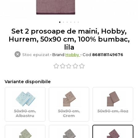
Set 2 prosoape de maini, Hobby,
Hurrem, 50x90 cm, 100% bumbac,
lila
Stoc epuizat
• Brand
Hobby
• Cod
8681181149676
Variante disponibile
50x90 cm,
50x90 cm,
50x90 cm, Roz
Albastru
Crem