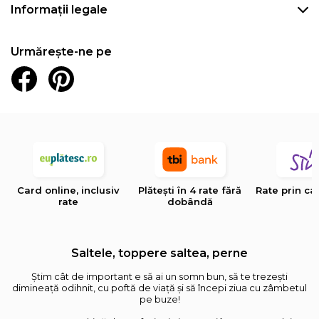
Informații legale
Urmărește-ne pe
Card online, inclusiv
Plătești în 4 rate fără
Rate prin ca
rate
dobândă
Saltele, toppere saltea, perne
Știm cât de important e să ai un somn bun, să te trezești
dimineață odihnit, cu poftă de viață și să începi ziua cu zâmbetul
pe buze!