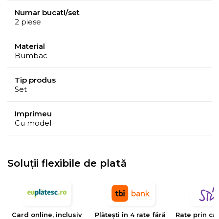
Numar bucati/set
2 piese
Material
Bumbac
Tip produs
Set
Imprimeu
Cu model
Soluții flexibile de plată
Card online, inclusiv
Plătești în 4 rate fără
Rate prin ca