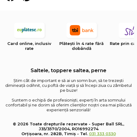
Card online, inclusiv
Plătești în 4 rate fără
Rate prin ca
rate
dobândă
Saltele, toppere saltea, perne
Știm cât de important e să ai un somn bun, să te trezești
dimineață odihnit, cu poftă de viață și să începi ziua cu zâmbetul
pe buze!
Suntem o echipă de profesioniști, experți în arta somnului
confortabil și ne dorim să oferim clienților noștri cea mai plăcută
experiență senzorială!
© 2026 Toate drepturile rezervate - Super Ball SRL,
J35/3570/2004, RO16992274
Orțișoara, nr. 282B, Timiș - Tel.
031 333 0330