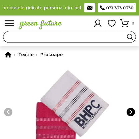
 produsele ridicate personal din locker
Taxă de livrare 11,99 Le
031 333 0330
0
Textile
Prosoape