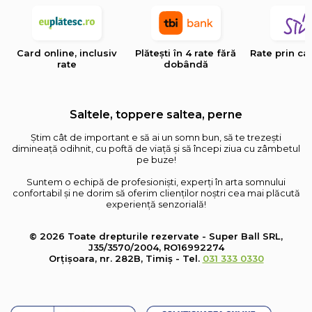
Card online, inclusiv
Plătești în 4 rate fără
Rate prin ca
rate
dobândă
Saltele, toppere saltea, perne
Știm cât de important e să ai un somn bun, să te trezești
dimineață odihnit, cu poftă de viață și să începi ziua cu zâmbetul
pe buze!
Suntem o echipă de profesioniști, experți în arta somnului
confortabil și ne dorim să oferim clienților noștri cea mai plăcută
experiență senzorială!
© 2026 Toate drepturile rezervate - Super Ball SRL,
J35/3570/2004, RO16992274
Orțișoara, nr. 282B, Timiș - Tel.
031 333 0330