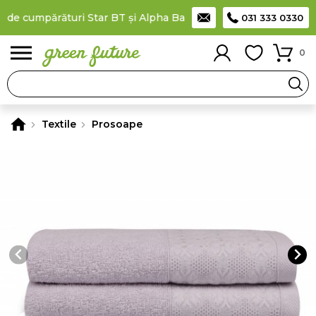
 de cumpărături Star BT și Alpha Bank
Plătești în rate
prin car
031 333 0330
0
Textile
Prosoape