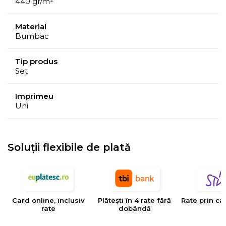
440 gr/m²
Material
Bumbac
Tip produs
Set
Imprimeu
Uni
Soluții flexibile de plată
Card online, inclusiv
Plătești în 4 rate fără
Rate prin ca
rate
dobândă