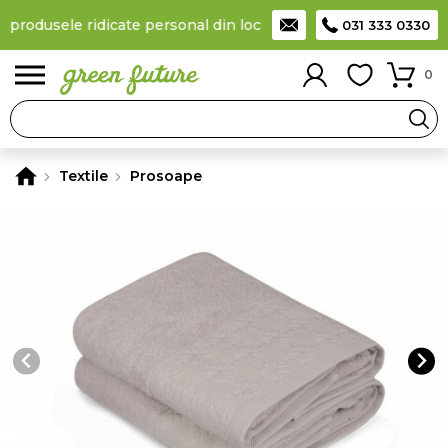
a produsele ridicate personal din locker
Taxă de livrare 11,99 Le
031 333 0330
0
Textile
Prosoape