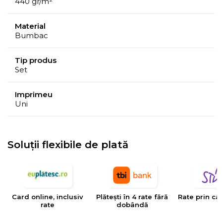
440 gr/m²
Material
Bumbac
Tip produs
Set
Imprimeu
Uni
Soluții flexibile de plată
Card online, inclusiv
Plătești în 4 rate fără
Rate prin ca
rate
dobândă