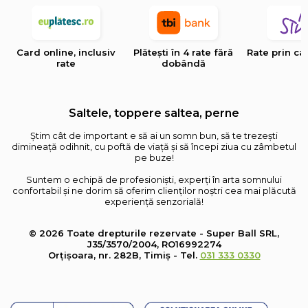
Card online, inclusiv
Plătești în 4 rate fără
Rate prin ca
rate
dobândă
Saltele, toppere saltea, perne
Știm cât de important e să ai un somn bun, să te trezești
dimineață odihnit, cu poftă de viață și să începi ziua cu zâmbetul
pe buze!
Suntem o echipă de profesioniști, experți în arta somnului
confortabil și ne dorim să oferim clienților noștri cea mai plăcută
experiență senzorială!
© 2026 Toate drepturile rezervate - Super Ball SRL,
J35/3570/2004, RO16992274
Orțișoara, nr. 282B, Timiș - Tel.
031 333 0330