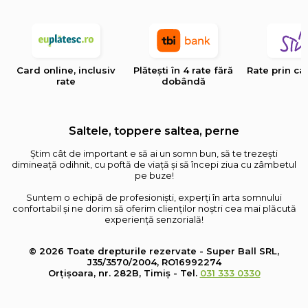
Card online, inclusiv
Plătești în 4 rate fără
Rate prin ca
rate
dobândă
Saltele, toppere saltea, perne
Știm cât de important e să ai un somn bun, să te trezești
dimineață odihnit, cu poftă de viață și să începi ziua cu zâmbetul
pe buze!
Suntem o echipă de profesioniști, experți în arta somnului
confortabil și ne dorim să oferim clienților noștri cea mai plăcută
experiență senzorială!
© 2026 Toate drepturile rezervate - Super Ball SRL,
J35/3570/2004, RO16992274
Orțișoara, nr. 282B, Timiș - Tel.
031 333 0330