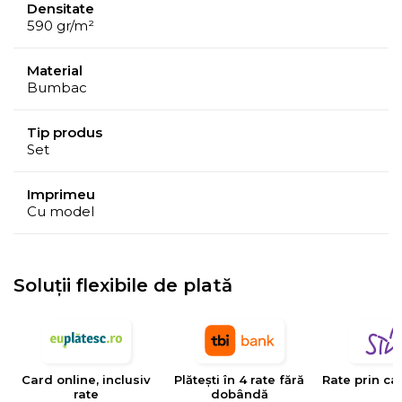
Densitate
590 gr/m²
Material
Bumbac
Tip produs
Set
Imprimeu
Cu model
Soluții flexibile de plată
Card online, inclusiv
Plătești în 4 rate fără
Rate prin ca
rate
dobândă